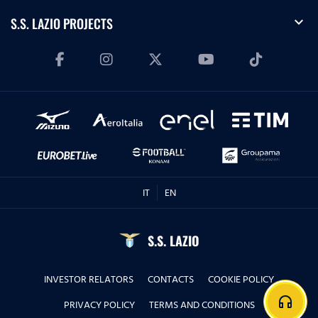
expand_more
S.S. LAZIO PROJECTS
IT
EN
S.S. LAZIO
INVESTOR RELATORS
CONTACTS
COOKIE POLICY
headphones
PRIVACY POLICY
TERMS AND CONDITIONS