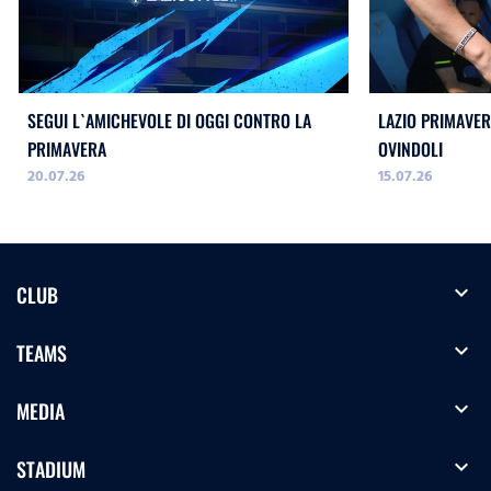
SEGUI L`AMICHEVOLE DI OGGI CONTRO LA
LAZIO PRIMAVERA
PRIMAVERA
OVINDOLI
20.07.26
15.07.26
expand_more
CLUB
expand_more
TEAMS
expand_more
MEDIA
expand_more
STADIUM