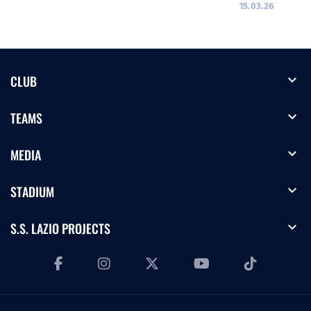
15.03.26
expand_more
CLUB
expand_more
TEAMS
expand_more
MEDIA
expand_more
STADIUM
expand_more
S.S. LAZIO PROJECTS