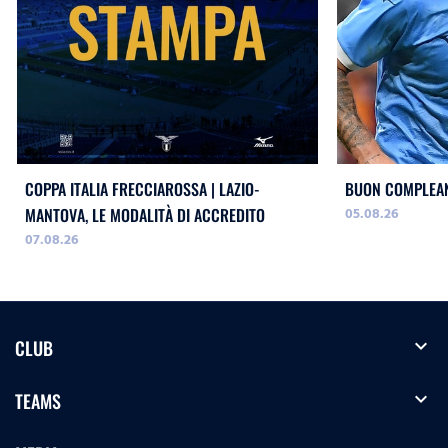
COPPA ITALIA FRECCIAROSSA | LAZIO-
BUON COMPLEAN
05.08.26
MANTOVA, LE MODALITÀ DI ACCREDITO
07.08.26
expand_more
CLUB
expand_more
TEAMS