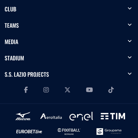
expand_more
CLUB
expand_more
TEAMS
expand_more
MEDIA
expand_more
STADIUM
expand_more
S.S. LAZIO PROJECTS