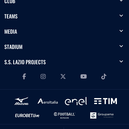
expand_more
CLUB
expand_more
TEAMS
expand_more
MEDIA
expand_more
STADIUM
expand_more
S.S. LAZIO PROJECTS