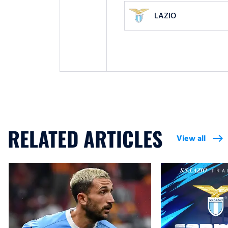
LAZIO
RELATED ARTICLES
View all
east