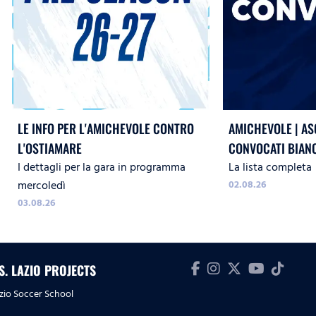
LE INFO PER L'AMICHEVOLE CONTRO
AMICHEVOLE | ASC
L'OSTIAMARE
CONVOCATI BIAN
I dettagli per la gara in programma
La lista completa
mercoledì
02.08.26
03.08.26
.S. LAZIO PROJECTS
zio Soccer School