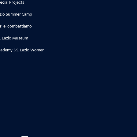
ecial Projects
zio Summer Camp
r lei combattiamo
S. Lazio Museum
ademy S.S. Lazio Women