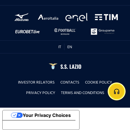
IT
EN
S.S. LAZIO
INVESTOR RELATORS
CONTACTS
COOKIE POLICY
headphones
PRIVACY POLICY
TERMS AND CONDITIONS
Your Privacy Choices
Notice at collection