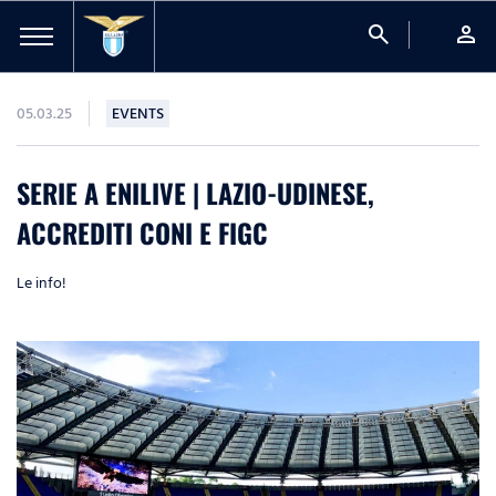
search
person
05.03.25
EVENTS
SERIE A ENILIVE | LAZIO-UDINESE,
ACCREDITI CONI E FIGC
Le info!