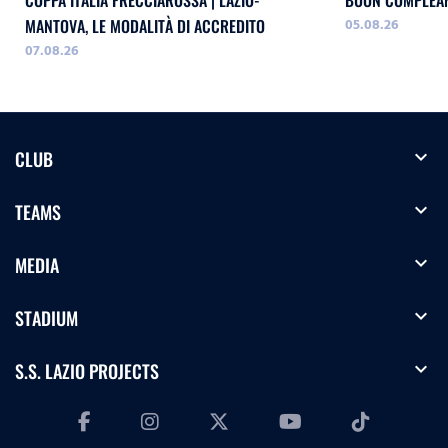
COPPA ITALIA FRECCIAROSSA | LAZIO-
BUON COMPLEAN
05.08.26
MANTOVA, LE MODALITÀ DI ACCREDITO
07.08.26
expand_more
CLUB
expand_more
TEAMS
expand_more
MEDIA
expand_more
STADIUM
expand_more
S.S. LAZIO PROJECTS