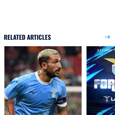
RELATED ARTICLES
east