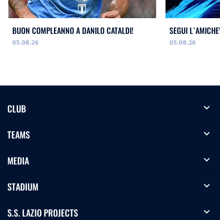
BUON COMPLEANNO A DANILO CATALDI!
SEGUI L`AMICHE
05.08.26
05.08.26
expand_more
CLUB
expand_more
TEAMS
expand_more
MEDIA
expand_more
STADIUM
expand_more
S.S. LAZIO PROJECTS