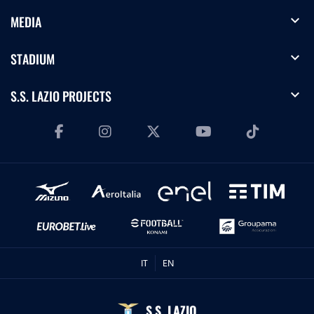
expand_more
MEDIA
expand_more
STADIUM
expand_more
S.S. LAZIO PROJECTS
IT
EN
S.S. LAZIO