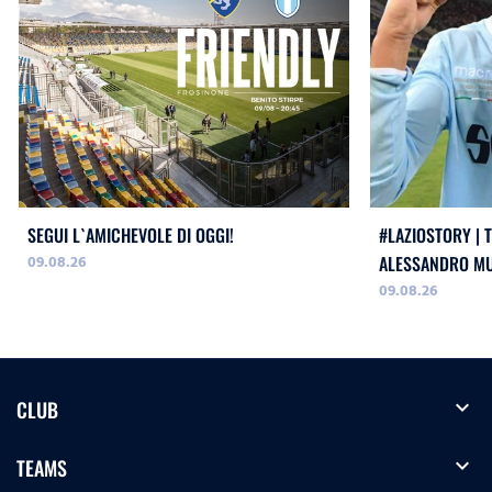
SEGUI L`AMICHEVOLE DI OGGI!
#LAZIOSTORY | 
09.08.26
ALESSANDRO MU
09.08.26
expand_more
CLUB
expand_more
TEAMS