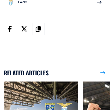
east
LAZIO
RELATED ARTICLES
east