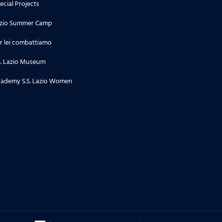
ecial Projects
zio Summer Camp
r lei combattiamo
S. Lazio Museum
ademy S.S. Lazio Women