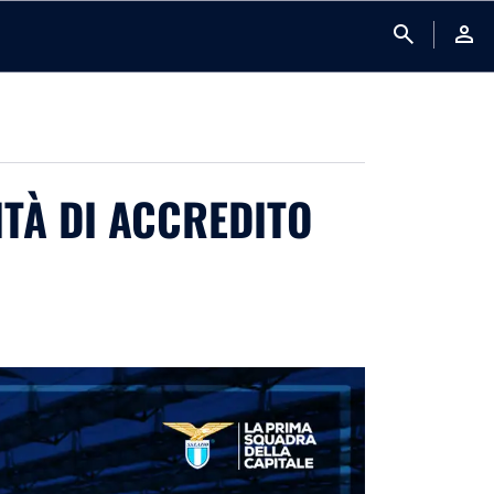
search
person
ITÀ DI ACCREDITO