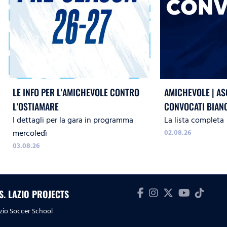
LE INFO PER L'AMICHEVOLE CONTRO
AMICHEVOLE | ASC
L'OSTIAMARE
CONVOCATI BIAN
I dettagli per la gara in programma
La lista completa
mercoledì
02.08.26
03.08.26
.S. LAZIO PROJECTS
zio Soccer School