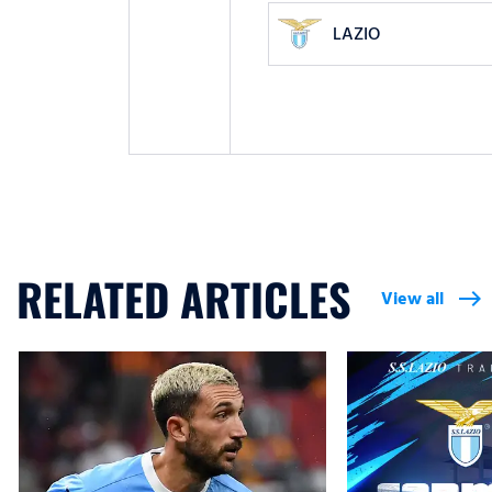
LAZIO
RELATED ARTICLES
View all
east