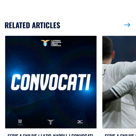
RELATED ARTICLES
east