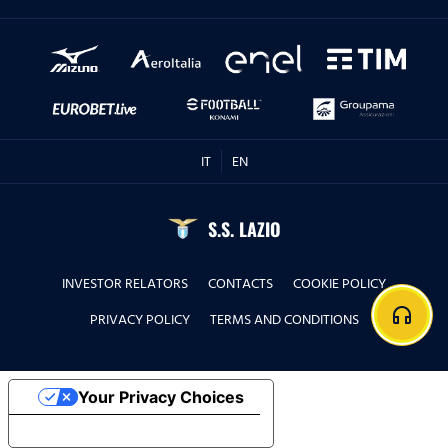
IT
EN
S.S. LAZIO
INVESTOR RELATORS
CONTACTS
COOKIE POLICY
headphones
PRIVACY POLICY
TERMS AND CONDITIONS
Your Privacy Choices
Notice at collection