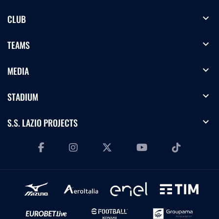
expand_more
CLUB
expand_more
TEAMS
expand_more
MEDIA
expand_more
STADIUM
expand_more
S.S. LAZIO PROJECTS