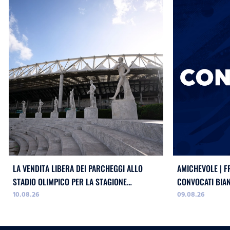
LA VENDITA LIBERA DEI PARCHEGGI ALLO
AMICHEVOLE | F
STADIO OLIMPICO PER LA STAGIONE
CONVOCATI BIA
10.08.26
09.08.26
2026/2027