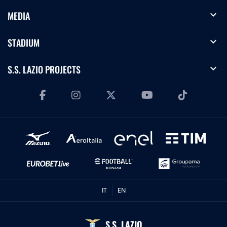
expand_more
MEDIA
expand_more
STADIUM
expand_more
S.S. LAZIO PROJECTS
IT
EN
S.S. LAZIO