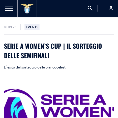
search
person
16.09.25
EVENTS
SERIE A WOMEN`S CUP | IL SORTEGGIO
DELLE SEMIFINALI
L`esito del sorteggio delle biancocelesti