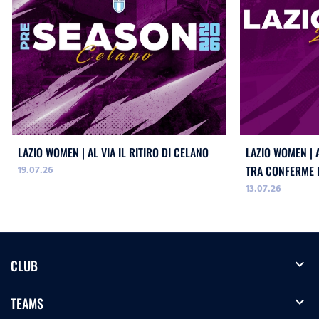
LAZIO WOMEN | AL VIA IL RITIRO DI CELANO
LAZIO WOMEN | 
19.07.26
TRA CONFERME E
13.07.26
expand_more
CLUB
expand_more
TEAMS