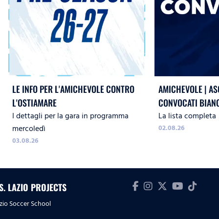
LE INFO PER L'AMICHEVOLE CONTRO
AMICHEVOLE | ASC
L'OSTIAMARE
CONVOCATI BIAN
I dettagli per la gara in programma
La lista completa
mercoledì
02.08.26
03.08.26
.S. LAZIO PROJECTS
zio Soccer School