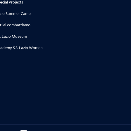
ecial Projects
zio Summer Camp
r lei combattiamo
S. Lazio Museum
ademy S.S. Lazio Women