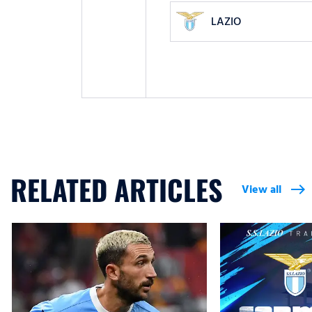
LAZIO
RELATED ARTICLES
View all
east