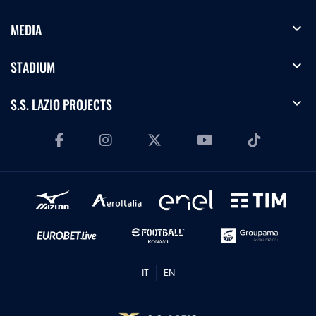
expand_more
MEDIA
expand_more
STADIUM
expand_more
S.S. LAZIO PROJECTS
IT
EN