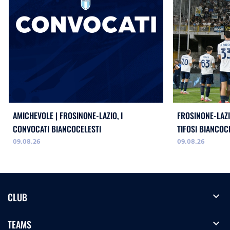
AMICHEVOLE | FROSINONE-LAZIO, I
FROSINONE-LAZI
CONVOCATI BIANCOCELESTI
TIFOSI BIANCOC
09.08.26
09.08.26
expand_more
CLUB
expand_more
TEAMS