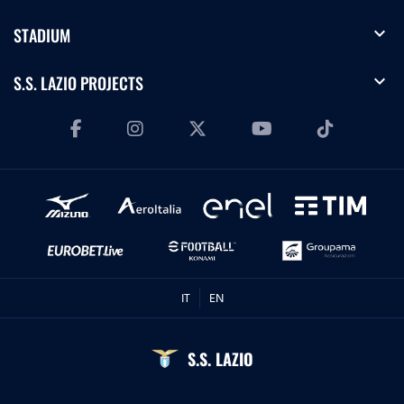
expand_more
STADIUM
expand_more
S.S. LAZIO PROJECTS
IT
EN
S.S. LAZIO