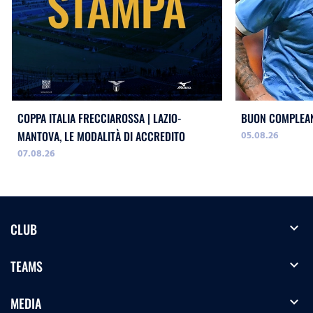
COPPA ITALIA FRECCIAROSSA | LAZIO-
BUON COMPLEAN
05.08.26
MANTOVA, LE MODALITÀ DI ACCREDITO
07.08.26
expand_more
CLUB
expand_more
TEAMS
expand_more
MEDIA