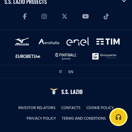
expand_more
S.S. LAZIO PROJECTS
IT
EN
S.S. LAZIO
INVESTOR RELATORS
CONTACTS
COOKIE POLICY
headphones
PRIVACY POLICY
TERMS AND CONDITIONS