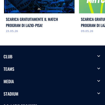
SCARICA GRATUITAMENTE IL MATCH
SCARICA GRATU
PROGRAM DI LAZIO-PISA!
PROGRAM DI LA
23.05.26
09.05.26
WOMEN!
expand_more
CLUB
expand_more
TEAMS
expand_more
MEDIA
expand_more
STADIUM