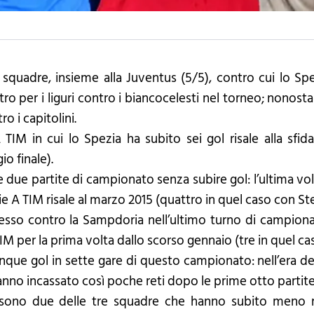
 squadre, insieme alla Juventus (5/5), contro cui lo Sp
ro per i liguri contro i biancocelesti nel torneo; nonost
ro i capitolini.
 TIM in cui lo Spezia ha subito sei gol risale alla sfi
io finale).
e due partite di campionato senza subire gol: l’ultima vol
ie A TIM risale al marzo 2015 (quattro in quel caso con Stef
esso contro la Sampdoria nell’ultimo turno di campionat
 TIM per la prima volta dallo scorso gennaio (tre in quel ca
nque gol in sette gare di questo campionato: nell’era dei
anno incassato così poche reti dopo le prime otto partite 
 sono due delle tre squadre che hanno subito meno ret