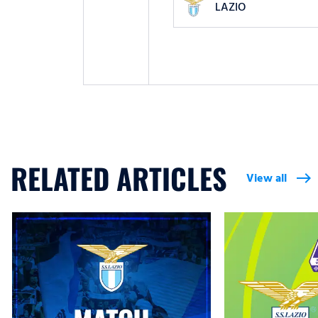
LAZIO
RELATED ARTICLES
View all
east