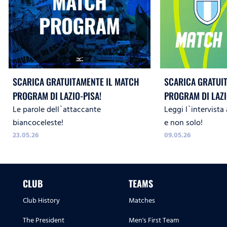
SCARICA GRATUITAMENTE IL MATCH
SCARICA GRATUI
PROGRAM DI LAZIO-PISA!
PROGRAM DI LAZ
Le parole dell`attaccante
Leggi l`intervista 
WOMEN!
biancoceleste!
e non solo!
23.05.26
09.05.26
CLUB
TEAMS
Club History
Matches
The President
Men's First Team