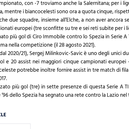
mpionato, con -7 troviamo anche la Salernitana; per i ligu
sa, mentre i biancocelesti sono ora a quota cinque, rispett
che due squadre, insieme all’Elche, a non aver ancora se
ati europei (tre sconfitte su tre e sei reti subite per i li
o più gol di Ciro Immobile contro lo Spezia in Serie A TI
Roma nella competizione (il 28 agosto 2021).
(dal 2020/21), Sergej Milinkovic-Savic è uno degli unici 
l e 20 assist nei maggiori cinque campionati europei - 
celeste potrebbe inoltre fornire assist in tre match di fil
017.
zzato più gol (tre) in sette presenze di questa Serie A 
e ’96 dello Spezia ha segnato una rete contro la Lazio nel
CLE