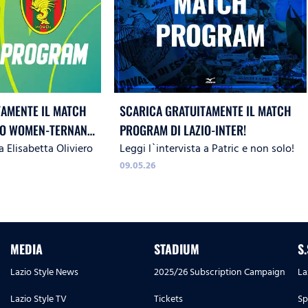
TAMENTE IL MATCH
SCARICA GRATUITAMENTE IL MATCH
IO WOMEN-TERNANA
PROGRAM DI LAZIO-INTER!
a Elisabetta Oliviero
Leggi l`intervista a Patric e non solo!
09.05.26
MEDIA
STADIUM
S
Lazio Style News
2025/26 Subscription Campaign
La
Lazio Style TV
Tickets
Sp