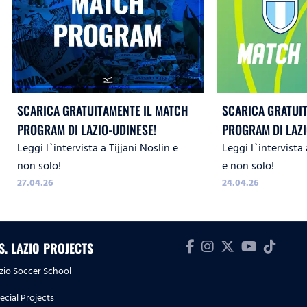
SCARICA GRATUITAMENTE IL MATCH
SCARICA GRATUI
PROGRAM DI LAZIO-UDINESE!
PROGRAM DI LAZ
Leggi l`intervista a Tijjani Noslin e
Leggi l`intervista
SASSUOLO!
non solo!
e non solo!
27.04.26
24.04.26
.S. LAZIO PROJECTS
zio Soccer School
ecial Projects