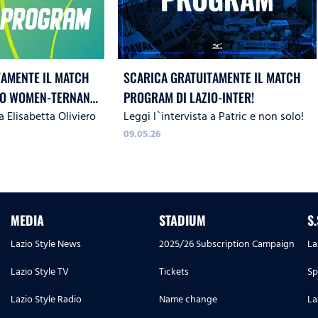
TAMENTE IL MATCH
SCARICA GRATUITAMENTE IL MATCH
IO WOMEN-TERNANA
PROGRAM DI LAZIO-INTER!
a Elisabetta Oliviero
Leggi l`intervista a Patric e non solo!
09.05.26
MEDIA
STADIUM
S
Lazio Style News
2025/26 Subscription Campaign
La
Lazio Style TV
Tickets
Sp
Lazio Style Radio
Name change
La