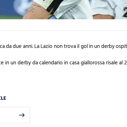
a da due anni. La Lazio non trova il gol in un derby osp
te in un derby da calendario in casa giallorossa risale a
CLE
east