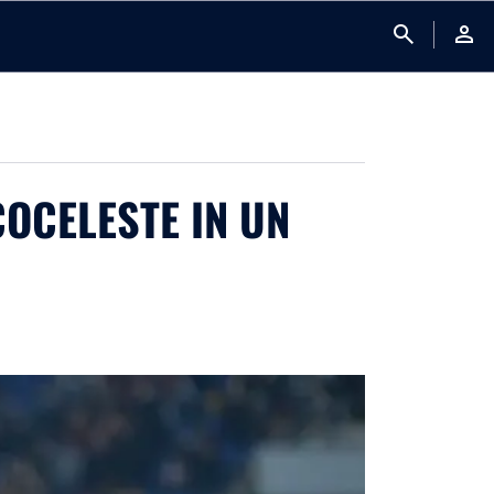
search
person
COCELESTE IN UN