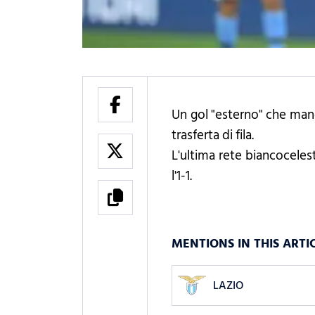
Un gol "esterno" che manc
trasferta di fila.
L'ultima rete biancoceles
l'1-1.
MENTIONS IN THIS ARTI
LAZIO