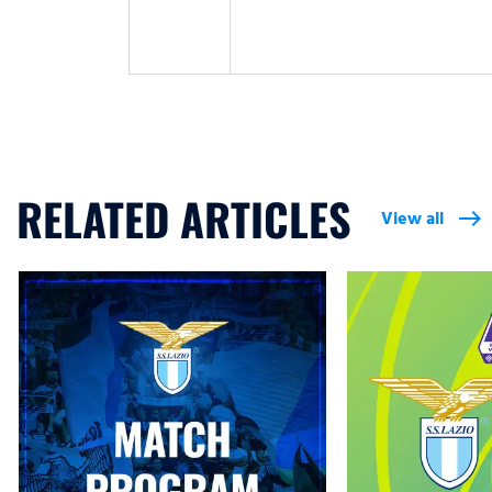
RELATED ARTICLES
View all
east