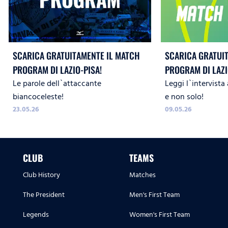
SCARICA GRATUITAMENTE IL MATCH
SCARICA GRATUI
PROGRAM DI LAZIO-PISA!
PROGRAM DI LAZ
Le parole dell`attaccante
Leggi l`intervista 
WOMEN!
biancoceleste!
e non solo!
23.05.26
09.05.26
CLUB
TEAMS
Club History
Matches
The President
Men's First Team
Legends
Women's First Team