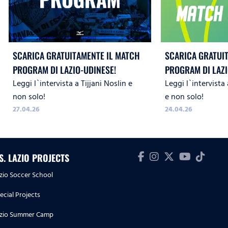
SCARICA GRATUITAMENTE IL MATCH
SCARICA GRATUI
PROGRAM DI LAZIO-UDINESE!
PROGRAM DI LAZ
Leggi l`intervista a Tijjani Noslin e
Leggi l`intervista
SASSUOLO!
non solo!
e non solo!
27.04.26
24.04.26
.S. LAZIO PROJECTS
zio Soccer School
ecial Projects
zio Summer Camp