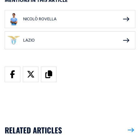
MENTIONS IN THIS ARTICLE
east
NICOLÒ ROVELLA
east
LAZIO
RELATED ARTICLES
east