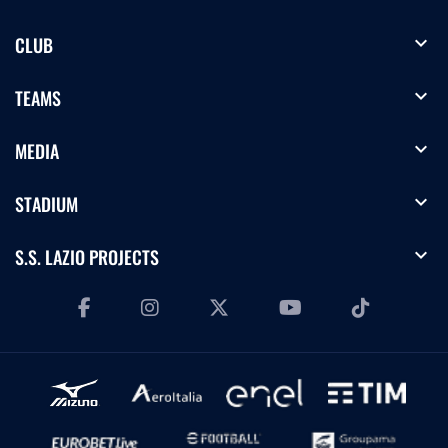
expand_more
CLUB
expand_more
TEAMS
expand_more
MEDIA
expand_more
STADIUM
expand_more
S.S. LAZIO PROJECTS