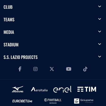
expand_more
CLUB
expand_more
TEAMS
expand_more
MEDIA
expand_more
STADIUM
expand_more
S.S. LAZIO PROJECTS