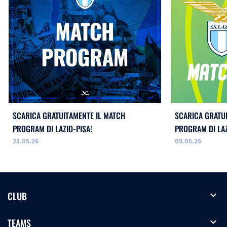
SCARICA GRATUITAMENTE IL MATCH
SCARICA GRATU
PROGRAM DI LAZIO-PISA!
PROGRAM DI LA
23.05.26
09.05.26
WOMEN!
expand_more
CLUB
expand_more
TEAMS