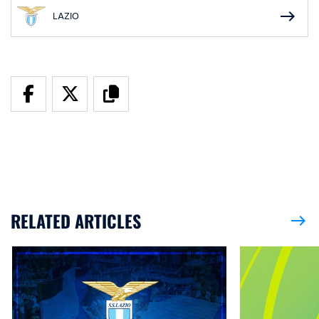
east
LAZIO
RELATED ARTICLES
east