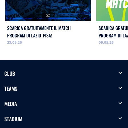
SCARICA GRATUITAMENTE IL MATCH
SCARICA GRATU
PROGRAM DI LAZIO-PISA!
PROGRAM DI LA
23.05.26
09.05.26
WOMEN!
expand_more
CLUB
expand_more
TEAMS
expand_more
MEDIA
expand_more
STADIUM