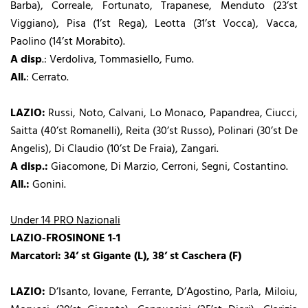
Barba), Correale, Fortunato, Trapanese, Menduto (23’st
Viggiano), Pisa (1’st Rega), Leotta (31’st Vocca), Vacca,
Paolino (14’st Morabito).
A disp
.: Verdoliva, Tommasiello, Fumo.
All.
: Cerrato.
LAZIO:
Russi, Noto, Calvani, Lo Monaco, Papandrea, Ciucci,
Saitta (40’st Romanelli), Reita (30’st Russo), Polinari (30’st De
Angelis), Di Claudio (10’st De Fraia), Zangari.
A disp.:
Giacomone, Di Marzio, Cerroni, Segni, Costantino.
All.:
Gonini.
Under 14 PRO Nazionali
LAZIO-FROSINONE 1-1
Marcatori:
34’ st Gigante (L), 38’ st Caschera (F)
LAZIO:
D’Isanto, Iovane, Ferrante, D’Agostino, Parla, Miloiu,