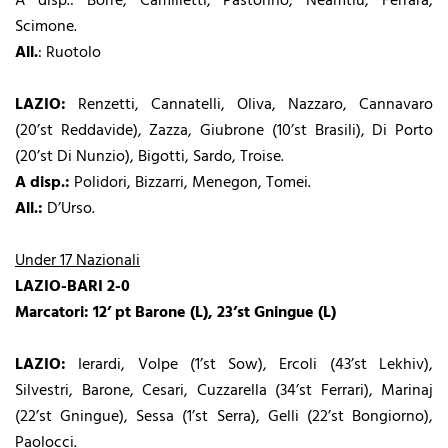
A disp.: Borre, Camilletti, Pastorino, Neamtiu, Ferrara,
Scimone.
All.
: Ruotolo
LAZIO:
Renzetti, Cannatelli, Oliva, Nazzaro, Cannavaro
(20’st Reddavide), Zazza, Giubrone (10’st Brasili), Di Porto
(20’st Di Nunzio), Bigotti, Sardo, Troise.
A disp.:
Polidori, Bizzarri, Menegon, Tomei.
All.:
D’Urso.
Under 17 Nazionali
LAZIO-BARI 2-0
Marcatori:
12’ pt Barone (L), 23’st Gningue (L)
LAZIO:
Ierardi, Volpe (1’st Sow), Ercoli (43’st Lekhiv),
Silvestri, Barone, Cesari, Cuzzarella (34’st Ferrari), Marinaj
(22’st Gningue), Sessa (1’st Serra), Gelli (22’st Bongiorno),
Paolocci.