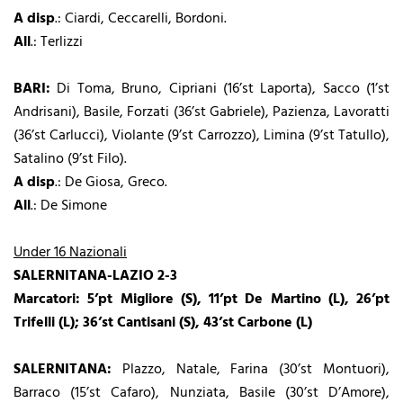
A disp
.: Ciardi, Ceccarelli, Bordoni.
All
.: Terlizzi
BARI:
Di Toma, Bruno, Cipriani (16’st Laporta), Sacco (1’st
Andrisani), Basile, Forzati (36’st Gabriele), Pazienza, Lavoratti
(36’st Carlucci), Violante (9’st Carrozzo), Limina (9’st Tatullo),
Satalino (9’st Filo).
A disp
.: De Giosa, Greco.
All
.: De Simone
Under 16 Nazionali
SALERNITANA-LAZIO 2-3
Marcatori:
5’pt Migliore (S), 11’pt De Martino (L), 26’pt
Trifelli (L); 36’st Cantisani (S), 43’st Carbone (L)
SALERNITANA:
Plazzo, Natale, Farina (30’st Montuori),
Barraco (15’st Cafaro), Nunziata, Basile (30’st D’Amore),