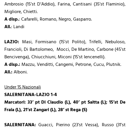
Ambrosio (15’st D’Addio), Farina, Cantisani (35’st Flaminio),
Migliore, Chietti.
A disp.
: Cafarelli, Romano, Negro, Gasparro.
All.
: Landi
LAZIO:
Masi, Formisano (15’st Polito), Trifelli, Nebuloso,
Francioli, Di Bartolomeo, Mocci, De Martino, Carbone (45’st
Bencivenga), Chiucchiuni, Miconi (15’st Iencenelli).
A disp.:
Mazzu, Venditti, Cangemi, Petrone, Cucu, Plutnik.
All.:
Alboni.
Under 15 Nazionali
SALERNITANA-LAZIO 1-4
Marcatori:
33’ pt Di Claudio (L), 40’ pt Saitta (L); 15’st De
Fraia (L), 21’st Zangari (L), 28’ st Rega (S)
SALERNITANA:
Guacci, Pierino (23’st Vessa), Russo (31’st