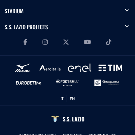
expand_more
STADIUM
expand_more
S.S. LAZIO PROJECTS
IT
EN
S.S. LAZIO