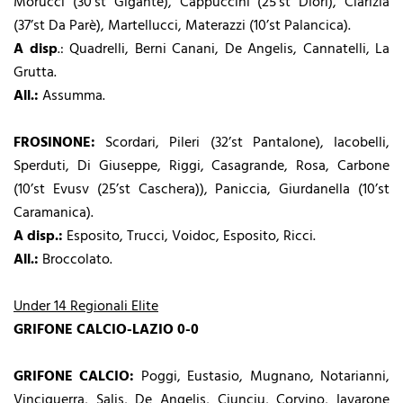
Morucci (30’st Gigante), Cappuccini (25’st Diori), Clarizia
(37’st Da Parè), Martellucci, Materazzi (10’st Palancica).
A disp
.: Quadrelli, Berni Canani, De Angelis, Cannatelli, La
Grutta.
All.:
Assumma.
FROSINONE:
Scordari, Pileri (32’st Pantalone), Iacobelli,
Sperduti, Di Giuseppe, Riggi, Casagrande, Rosa, Carbone
(10’st Evusv (25’st Caschera)), Paniccia, Giurdanella (10’st
Caramanica).
A disp.:
Esposito, Trucci, Voidoc, Esposito, Ricci.
All.:
Broccolato.
Under 14 Regionali Elite
GRIFONE CALCIO-LAZIO 0-0
GRIFONE CALCIO:
Poggi, Eustasio, Mugnano, Notarianni,
Vinciguerra, Salis, De Angelis, Ciunciu, Corvino, Iavarone