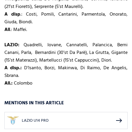
(21’st Fioretti), Serprente (5’st Maurelli).
A disp
.: Costi, Pomili, Cantarini, Parmentola, Onorato,
Giuda, Biondi.
All
.: Maffei.
LAZIO:
Quadrelli, Iovane, Cannatelli, Palancica, Berni
Canani, Parla, Bernardini (30’st Da Parè), La Grutta, Gigante
(15’st Materazzi), Martellucci (15’st Cappuccini), Diori.
A disp.:
D’Isanto, Borzi, Makinwa, Di Raimo, De Angelis,
Sbrana.
All.:
Colombo
MENTIONS IN THIS ARTICLE
east
LAZIO U14 PRO