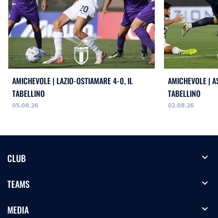
AMICHEVOLE | LAZIO-OSTIAMARE 4-0, IL
AMICHEVOLE | AS
TABELLINO
TABELLINO
05.08.26
02.08.26
expand_more
CLUB
expand_more
TEAMS
expand_more
MEDIA