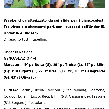
Weekend caratterizzato da sei sfide per i biancocelesti.
Tre vittorie e altrettanti pari, con i successi dell'Under 15,
Under 16 e Under 17.
Di seguito tutti i tabellini:
Under 18 Nazionali
GENOA-LAZIO 4-4
Marcatori:
19’ pt Boisa (G), 29’ pt Troise (L), 37’ pt Bifini
(G); 3’ st Bigotti (L), 27’ st Brasili (L), 29’, 30’ st Casagrande
(G), 43’ st Oliva (L)
GENOA:
Bertini, Bosia, Meconi (33’st Mihala), Scartone,
Colucci, Lurani, Licco, Ruci, Bifini (5’st Casagrande), Tassone
(5’st Spigarol), Pessolani.