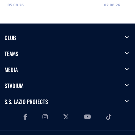
05.08.26
02.08.26
expand_more
CLUB
expand_more
TEAMS
expand_more
MEDIA
expand_more
STADIUM
expand_more
S.S. LAZIO PROJECTS