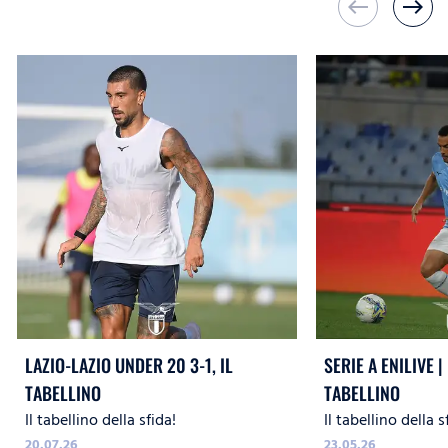
west
east
LAZIO-LAZIO UNDER 20 3-1, IL
SERIE A ENILIVE | 
TABELLINO
TABELLINO
Il tabellino della sfida!
Il tabellino della s
20.07.26
23.05.26