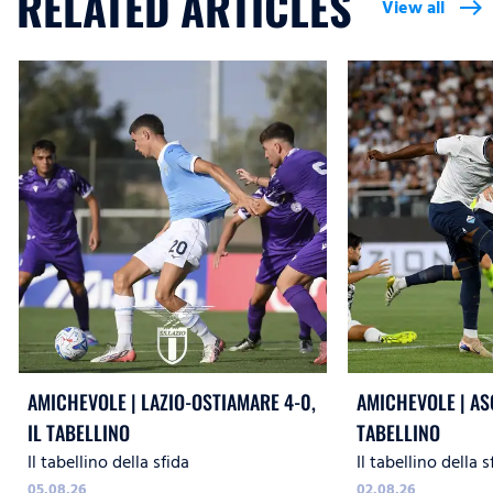
RELATED ARTICLES
View all
east
AMICHEVOLE | LAZIO-OSTIAMARE 4-0,
AMICHEVOLE | ASC
IL TABELLINO
TABELLINO
Il tabellino della sfida
Il tabellino della s
05.08.26
02.08.26