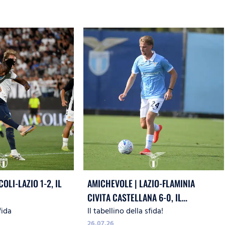
OLI-LAZIO 1-2, IL
AMICHEVOLE | LAZIO-FLAMINIA
CIVITA CASTELLANA 6-0, IL
fida
Il tabellino della sfida!
TABELLINO
26.07.26