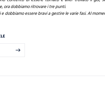
 ora dobbiamo ritrovare i tre punti.
 e dobbiamo essere bravi a gestire le varie fasi. Al mome
CLE
east