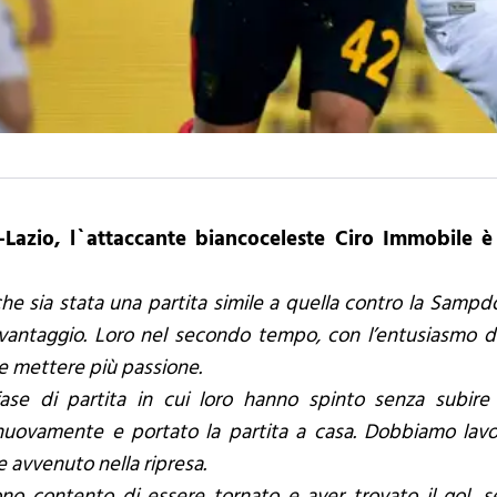
-Lazio, l`attaccante biancoceleste Ciro Immobile è
che sia stata una partita simile a quella contro la Sam
 vantaggio. Loro nel secondo tempo, con l’entusiasmo de
e mettere più passione.
ase di partita in cui loro hanno spinto senza subire
uovamente e portato la partita a casa. Dobbiamo lavo
 avvenuto nella ripresa.
o contento di essere tornato e aver trovato il gol, s