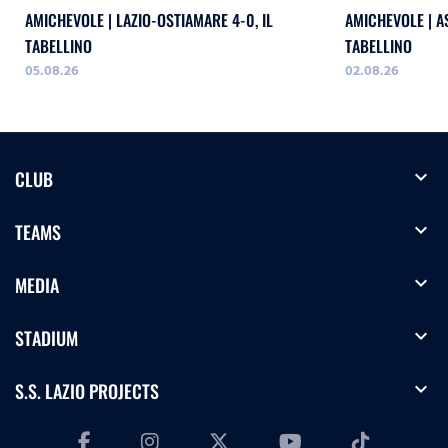
AMICHEVOLE | LAZIO-OSTIAMARE 4-0, IL
AMICHEVOLE | AS
TABELLINO
TABELLINO
05.08.26
02.08.26
expand_more
CLUB
expand_more
TEAMS
expand_more
MEDIA
expand_more
STADIUM
expand_more
S.S. LAZIO PROJECTS