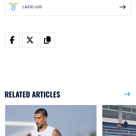
east
LAZIO U20
RELATED ARTICLES
east