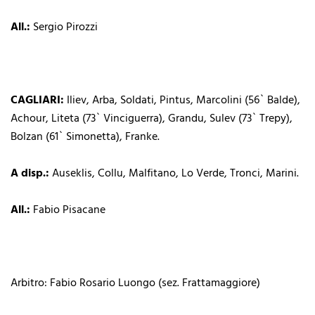
All.:
Sergio Pirozzi
CAGLIARI:
Iliev, Arba, Soldati, Pintus, Marcolini (56` Balde),
Achour, Liteta (73` Vinciguerra), Grandu, Sulev (73` Trepy),
Bolzan (61` Simonetta), Franke.
A disp.:
Auseklis, Collu, Malfitano, Lo Verde, Tronci, Marini.
All.:
Fabio Pisacane
Arbitro: Fabio Rosario Luongo (sez. Frattamaggiore)