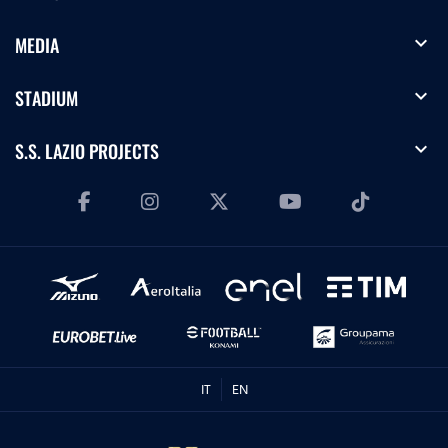
expand_more
MEDIA
expand_more
STADIUM
expand_more
S.S. LAZIO PROJECTS
IT
EN