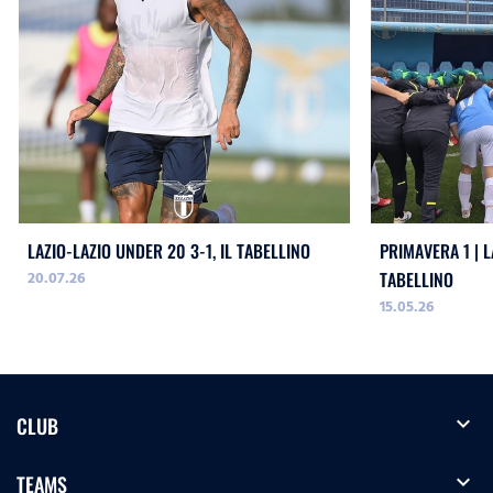
LAZIO-LAZIO UNDER 20 3-1, IL TABELLINO
PRIMAVERA 1 | L
20.07.26
TABELLINO
15.05.26
expand_more
CLUB
expand_more
TEAMS