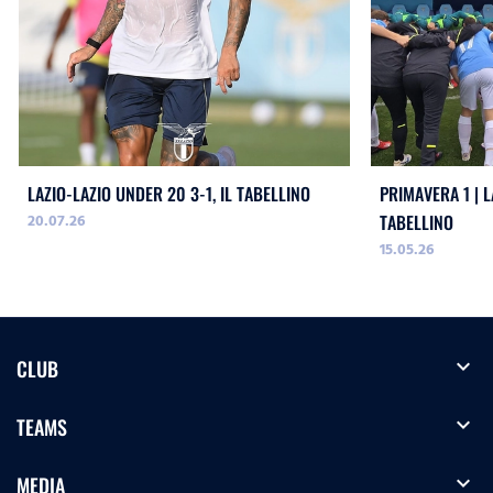
LAZIO-LAZIO UNDER 20 3-1, IL TABELLINO
PRIMAVERA 1 | L
20.07.26
TABELLINO
15.05.26
expand_more
CLUB
expand_more
TEAMS
expand_more
MEDIA