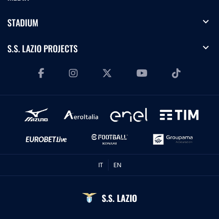
expand_more
STADIUM
expand_more
S.S. LAZIO PROJECTS
IT
EN
S.S. LAZIO