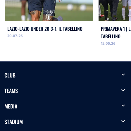
LAZIO-LAZIO UNDER 20 3-1, IL TABELLINO
PRIMAVERA 1 | L
20.07.26
TABELLINO
15.05.26
expand_more
CLUB
expand_more
TEAMS
expand_more
MEDIA
expand_more
STADIUM