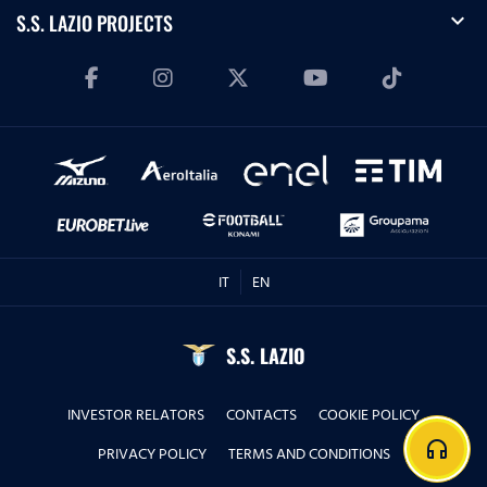
expand_more
S.S. LAZIO PROJECTS
IT
EN
S.S. LAZIO
INVESTOR RELATORS
CONTACTS
COOKIE POLICY
headphones
PRIVACY POLICY
TERMS AND CONDITIONS