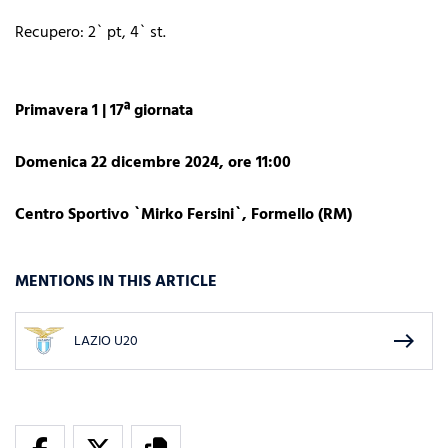
Recupero: 2` pt, 4` st.
Primavera 1 | 17ª giornata
Domenica 22 dicembre 2024, ore 11:00
Centro Sportivo `Mirko Fersini`, Formello (RM)
MENTIONS IN THIS ARTICLE
east
LAZIO U20