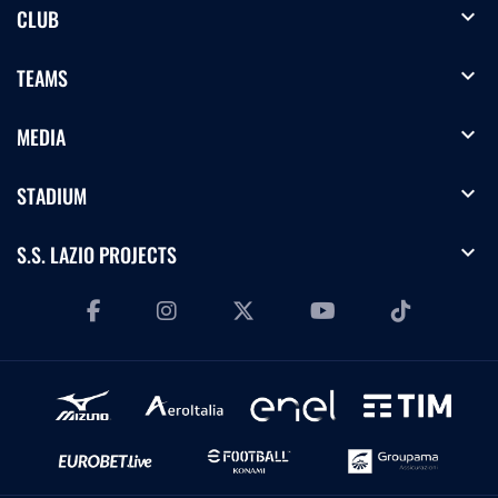
expand_more
CLUB
expand_more
TEAMS
expand_more
MEDIA
expand_more
STADIUM
expand_more
S.S. LAZIO PROJECTS