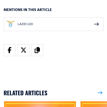
MENTIONS IN THIS ARTICLE
east
LAZIO U20
RELATED ARTICLES
east