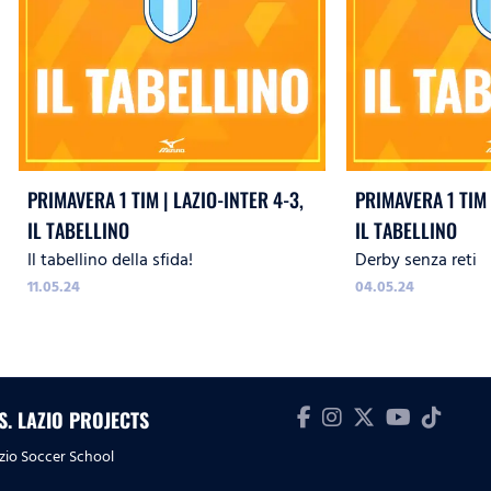
PRIMAVERA 1 TIM | LAZIO-INTER 4-3,
PRIMAVERA 1 TIM 
IL TABELLINO
IL TABELLINO
Il tabellino della sfida!
Derby senza reti
11.05.24
04.05.24
.S. LAZIO PROJECTS
zio Soccer School