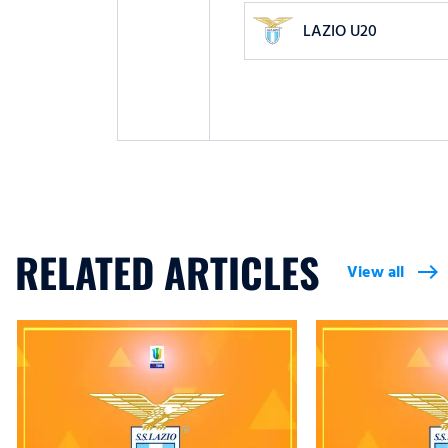
LAZIO U20
RELATED ARTICLES
View all
east