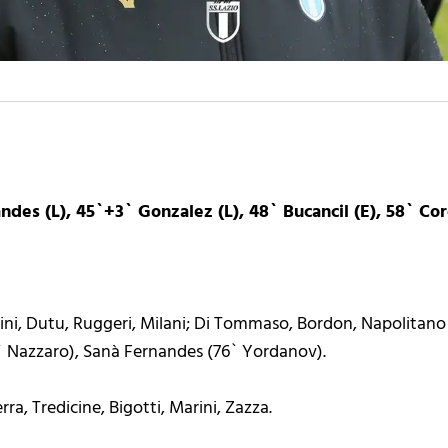
ndes (L), 45`+3` Gonzalez (L), 48` Bucancil (E), 58` Cor
ni, Dutu, Ruggeri, Milani; Di Tommaso, Bordon, Napolitano 
` Nazzaro), Sanà Fernandes (76` Yordanov).
rra, Tredicine, Bigotti, Marini, Zazza.