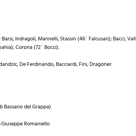
; Barsi, Indragoli, Mannelli, Stassin (46` Falcusan); Bacci, Va
yahia); Corona (72` Bocci).
dandzic, De Ferdinando, Bacciardi, Fini, Dragoner.
. di Bassano del Grappa)
le-Giuseppe Romaniello