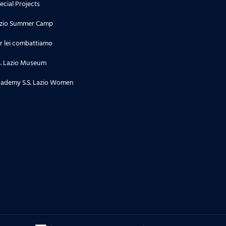
ecial Projects
zio Summer Camp
r lei combattiamo
S. Lazio Museum
ademy S.S. Lazio Women