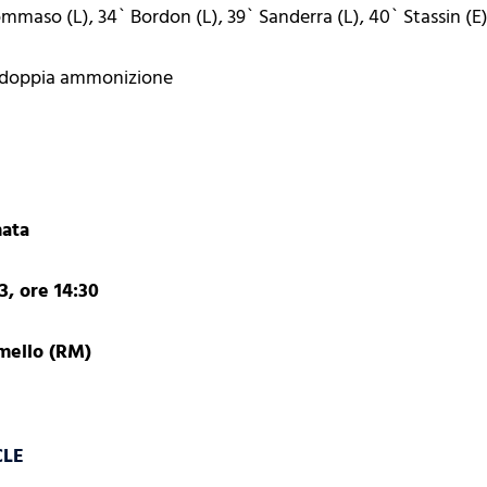
maso (L), 34` Bordon (L), 39` Sanderra (L), 40` Stassin (E)
er doppia ammonizione
nata
, ore 14:30
rmello (RM)
CLE