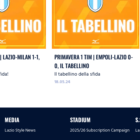
| LAZIO-MILAN 1-1,
PRIMAVERA 1 TIM | EMPOLI-LAZIO 0-
0, IL TABELLINO
fida!
Il tabellino della sfida
18.05.24
MEDIA
STADIUM
S
Lazio Style News
2025/26 Subscription Campaign
La