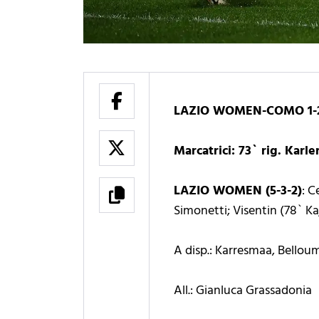
LAZIO WOMEN-COMO 1-
Marcatrici: 73` rig. Karl
LAZIO WOMEN (5-3-2)
: C
Simonetti; Visentin (78` Ka
A disp.: Karresmaa, Bellou
All.: Gianluca Grassadonia