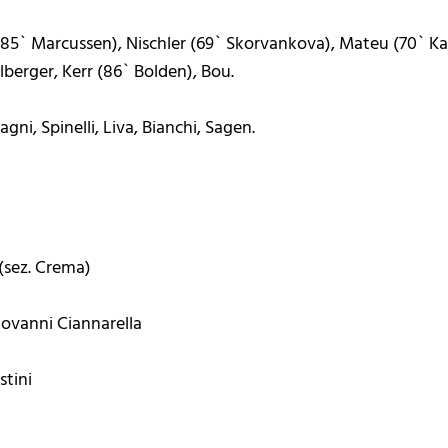
 (85` Marcussen), Nischler (69` Skorvankova), Mateu (70` Kar
lberger, Kerr (86` Bolden), Bou.
gni, Spinelli, Liva, Bianchi, Sagen.
 (sez. Crema)
Giovanni Ciannarella
stini