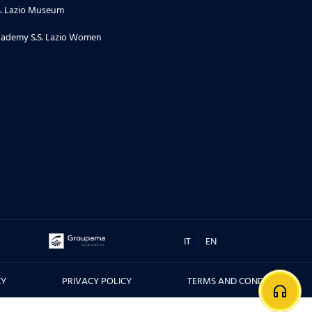
S. Lazio Museum
ademy S.S. Lazio Women
IT
EN
CY
PRIVACY POLICY
TERMS AND CONDITIONS
headphones