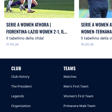
SERIE A WOMEN ATHORA |
SERIE A WOMEN A
FIORENTINA-LAZIO WOMEN 2-1, IL
WOMEN-TERNANA 2
Il tabellino della sfida!
Il tabellino della s
TABELLINO
17.05.26
10.05.26
CLUB
TEAMS
Club History
Matches
The President
Men's First Team
Legends
Women's First Team
Organization
Primavera Male Team