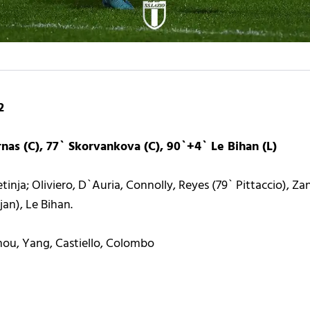
2
ernas (C), 77` Skorvankova (C), 90`+4` Le Bihan (L)
etinja; Oliviero, D`Auria, Connolly, Reyes (79` Pittaccio), Za
jan), Le Bihan.
mou, Yang, Castiello, Colombo