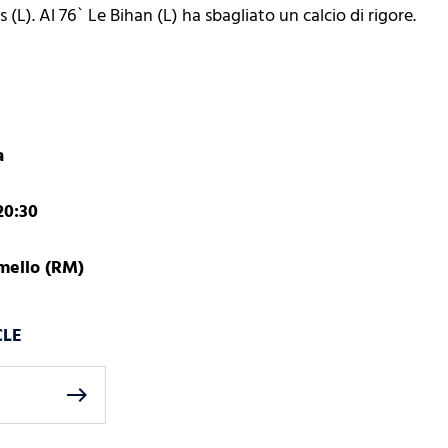
L). Al 76` Le Bihan (L) ha sbagliato un calcio di rigore.
a
20:30
rmello (RM)
CLE
east