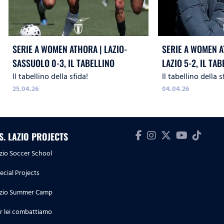
SERIE A WOMEN ATHORA | LAZIO-
SERIE A WOMEN A
SASSUOLO 0-3, IL TABELLINO
LAZIO 5-2, IL TA
Il tabellino della sfida!
Il tabellino della s
25.04.26
04.04.26
.S. LAZIO PROJECTS
zio Soccer School
ecial Projects
zio Summer Camp
r lei combattiamo