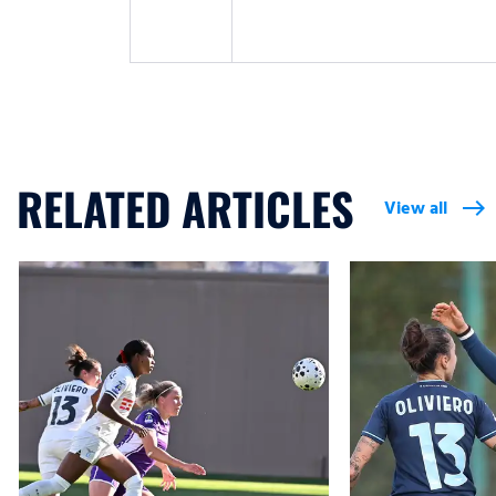
RELATED ARTICLES
View all
east