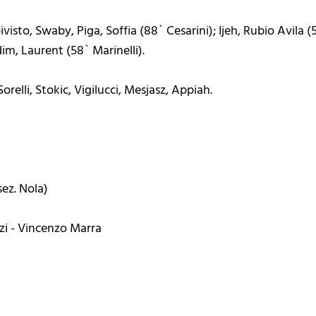
Koivisto, Swaby, Piga, Soffia (88` Cesarini); Ijeh, Rubio Avila 
im, Laurent (58` Marinelli).
orelli, Stokic, Vigilucci, Mesjasz, Appiah.
sez. Nola)
zzi - Vincenzo Marra