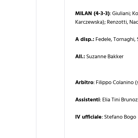
MILAN (4-3-3)
: Giuliani; 
Karczewska); Renzotti, Nad
A disp.:
Fedele, Tornaghi, S
All.:
Suzanne Bakker
Arbitro
: Filippo Colanino (
Assistenti
: Elia Tini Bruno
IV ufficiale
: Stefano Bogo