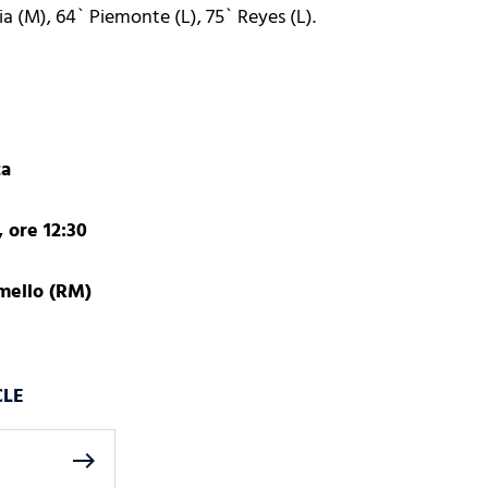
 (M), 64` Piemonte (L), 75` Reyes (L).
ta
 ore 12:30
rmello (RM)
CLE
east