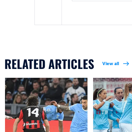
RELATED ARTICLES
View all
east