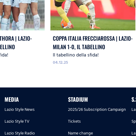
THORA | LAZIO-
COPPA ITALIA FRECCIAROSSA | LAZIO-
BELLINO
MILAN 1-0, IL TABELLINO
fida!
Il tabellino della sfida!
04.12.25
MEDIA
STADIUM
S
Lazio Style News
2025/26 Subscription Campaign
La
Lazio Style TV
Tickets
Sp
Lazio Style Radio
Name change
La