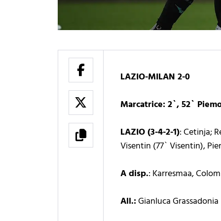
LAZIO-MILAN 2-0
Marcatrice: 2`, 52` Piem
LAZIO (3-4-2-1)
: Cetinja; 
Visentin (77` Visentin), Pi
A disp.
: Karresmaa, Colomb
All.:
Gianluca Grassadonia