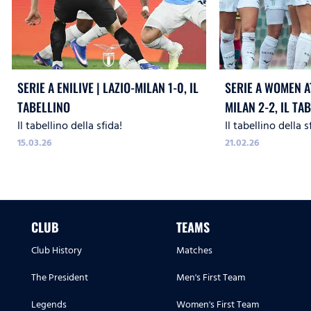
SERIE A ENILIVE | LAZIO-MILAN 1-0, IL
SERIE A WOMEN A
TABELLINO
MILAN 2-2, IL TA
Il tabellino della sfida!
Il tabellino della s
15.03.26
21.02.26
CLUB
TEAMS
Club History
Matches
The President
Men's First Team
Legends
Women's First Team