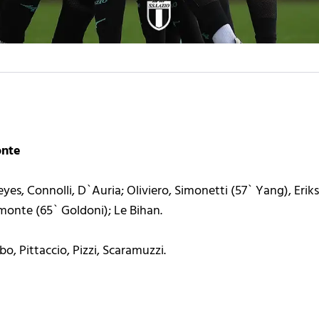
onte
Reyes, Connolli, D`Auria; Oliviero, Simonetti (57` Yang), Eri
emonte (65` Goldoni); Le Bihan.
o, Pittaccio, Pizzi, Scaramuzzi.