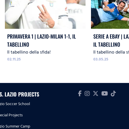
PRIMAVERA 1 | LAZIO-MILAN 1-1, IL
SERIE A EBAY | L
TABELLINO
IL TABELLINO
Il tabellino della sfida!
Il tabellino della s
02.11.25
03.05.25
.S. LAZIO PROJECTS
zio Soccer School
ecial Projects
zio Summer Camp