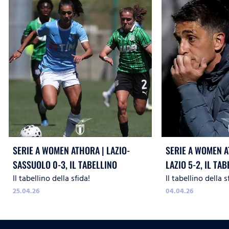
SERIE A WOMEN ATHORA | LAZIO-
SERIE A WOMEN A
SASSUOLO 0-3, IL TABELLINO
LAZIO 5-2, IL TA
Il tabellino della sfida!
Il tabellino della s
25.04.26
04.04.26