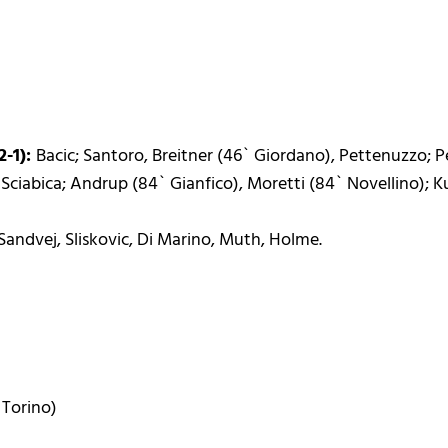
2-1):
Bacic; Santoro, Breitner (46` Giordano), Pettenuzzo; Pell
Sciabica; Andrup (84` Gianfico), Moretti (84` Novellino); Ku
Sandvej, Sliskovic, Di Marino, Muth, Holme.
. Torino)