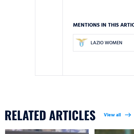
MENTIONS IN THIS ARTI
LAZIO WOMEN
RELATED ARTICLES
View all
east