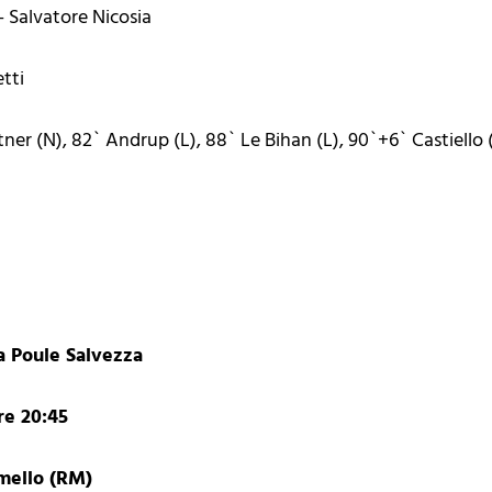
- Salvatore Nicosia
tti
er (N), 82` Andrup (L), 88` Le Bihan (L), 90`+6` Castiello 
a Poule Salvezza
re 20:45
rmello (RM)