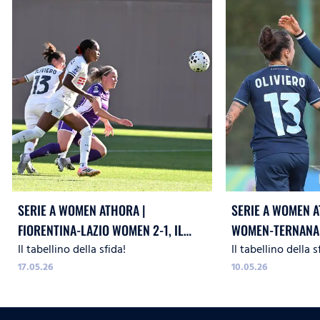
SERIE A WOMEN ATHORA |
SERIE A WOMEN A
FIORENTINA-LAZIO WOMEN 2-1, IL
WOMEN-TERNANA 2
Il tabellino della sfida!
Il tabellino della s
TABELLINO
17.05.26
10.05.26