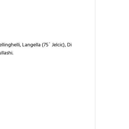
inghelli, Langella (75` Jelcic), Di
llashi.