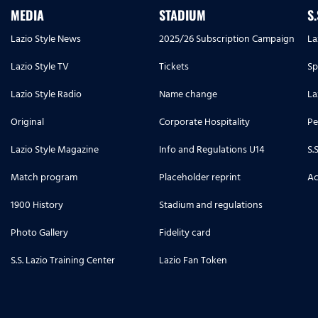
MEDIA
STADIUM
S
Lazio Style News
2025/26 Subscription Campaign
La
Lazio Style TV
Tickets
Sp
Lazio Style Radio
Name change
La
Original
Corporate Hospitality
Pe
Lazio Style Magazine
Info and Regulations U14
S.
Match program
Placeholder reprint
Ac
1900 History
Stadium and regulations
Photo Gallery
Fidelity card
S.S. Lazio Training Center
Lazio Fan Token