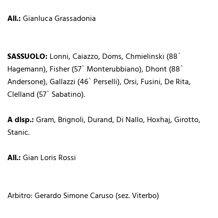
All.:
Gianluca Grassadonia
SASSUOLO:
Lonni, Caiazzo, Doms, Chmielinski (88`
Hagemann), Fisher (57` Monterubbiano), Dhont (88`
Andersone), Gallazzi (46` Perselli), Orsi, Fusini, De Rita,
Clelland (57` Sabatino).
A disp.:
Gram, Brignoli, Durand, Di Nallo, Hoxhaj, Girotto,
Stanic.
All.:
Gian Loris Rossi
Arbitro: Gerardo Simone Caruso (sez. Viterbo)