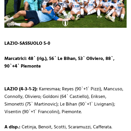
LAZIO-SASSUOLO 5-0
Marcatrici: 48` (rig.), 56` Le Bihan, 53` Oliviero, 88`,
90`+4` Piemonte
LAZIO (4-3-1-2):
Karresmaa; Reyes (90`+1` Pizzi), Mancuso,
Connolly, Oliviero; Goldoni (64` Castiello), Eriksen,
Simonetti (75` Martinovic); Le Bihan (90`+1` Livignani);
Visentin (90`+1` Francolini), Piemonte.
A disp.:
Cetinja, Benoit, Scotti, Scaramuzzi, Cafferata.