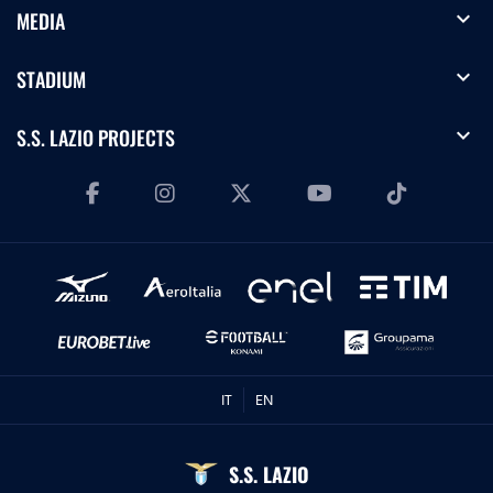
expand_more
MEDIA
expand_more
STADIUM
expand_more
S.S. LAZIO PROJECTS
IT
EN
S.S. LAZIO