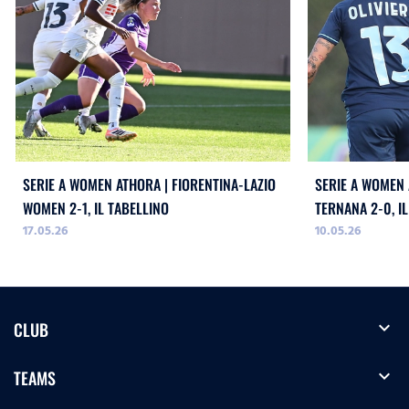
SERIE A WOMEN ATHORA | FIORENTINA-LAZIO
SERIE A WOMEN 
WOMEN 2-1, IL TABELLINO
TERNANA 2-0, I
17.05.26
10.05.26
expand_more
CLUB
expand_more
TEAMS