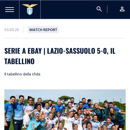
search
person
03.05.25
MATCH REPORT
SERIE A EBAY | LAZIO-SASSUOLO 5-0, IL
TABELLINO
Il tabellino della sfida