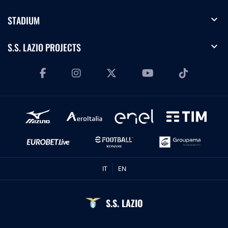
expand_more
STADIUM
expand_more
S.S. LAZIO PROJECTS
IT
EN
S.S. LAZIO