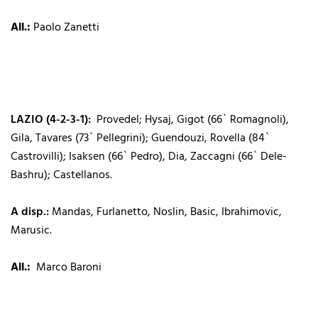
All.:
Paolo Zanetti
LAZIO (4-2-3-1):
Provedel; Hysaj, Gigot (66` Romagnoli),
Gila, Tavares (73` Pellegrini); Guendouzi, Rovella (84`
Castrovilli); Isaksen (66` Pedro), Dia, Zaccagni (66` Dele-
Bashru); Castellanos.
A disp.:
Mandas, Furlanetto, Noslin, Basic, Ibrahimovic,
Marusic.
All.:
Marco Baroni