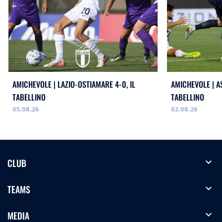
AMICHEVOLE | LAZIO-OSTIAMARE 4-0, IL
AMICHEVOLE | AS
TABELLINO
TABELLINO
05.08.26
02.08.26
expand_more
CLUB
expand_more
TEAMS
expand_more
MEDIA