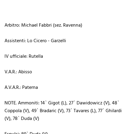
Arbitro: Michael Fabbri (sez. Ravenna)
Assistenti: Lo Cicero - Garzelli
IV ufficiale: Rutella
V.A.R.: Abisso
A.V.A.R.: Paterna
NOTE. Ammoniti: 14` Gigot (L), 27` Dawidowicz (V), 48`
Coppola (V), 49` Bradaric (V), 73` Tavares (L), 77` Ghilardi
(V), 78` Duda (V)