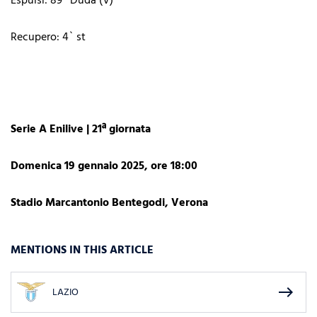
Espulsi: 89` Duda (V)
Recupero: 4` st
Serie A Enilive | 21ª giornata
Domenica 19 gennaio 2025, ore 18:00
Stadio Marcantonio Bentegodi, Verona
MENTIONS IN THIS ARTICLE
east
LAZIO