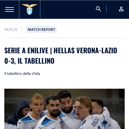
search
person
19.01.25
MATCH REPORT
SERIE A ENILIVE | HELLAS VERONA-LAZIO
0-3, IL TABELLINO
Il tabellino della sfida