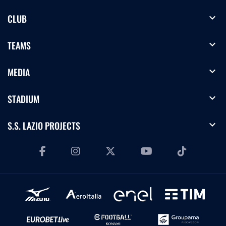
expand_more
CLUB
expand_more
TEAMS
expand_more
MEDIA
expand_more
STADIUM
expand_more
S.S. LAZIO PROJECTS