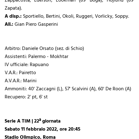
Zappacosta; Ederson, Lookman (89' Boga), Hojlund (89'
Zapata).
A disp.:
Sportiello, Bertini, Okoli, Ruggeri, Vorlicky, Soppy.
All.:
Gian Piero Gasperini
Arbitro: Daniele Orsato (sez. di Schio)
Assistenti: Palermo - Mokhtar
IV ufficiale: Rapuano
V.A.R.: Pairetto
A.V.A.R.: Marini
Ammoniti: 40' Zaccagni (L), 57' Scalvini (A), 60' De Roon (A)
Recupero: 2' pt, 6' st
Serie A TIM | 22ª giornata
Sabato 11 febbraio 2022, ore 20:45
Stadio Olimpico, Roma