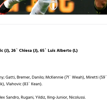
c (J), 26` Chiesa (J), 65` Luis Alberto (L)
y; Gatti, Bremer, Danilo; McKennie (71` Weah), Miretti (59` F
k), Vlahovic (83` Kean).
lex Sandro, Rugani, Yildiz, Iling-Junior, Nicolussi.