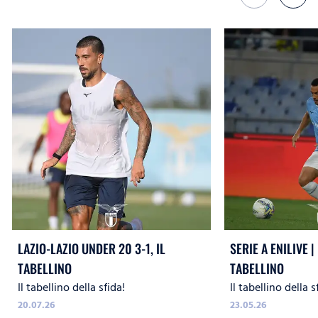
LAZIO-LAZIO UNDER 20 3-1, IL
SERIE A ENILIVE | 
TABELLINO
TABELLINO
Il tabellino della sfida!
Il tabellino della s
20.07.26
23.05.26