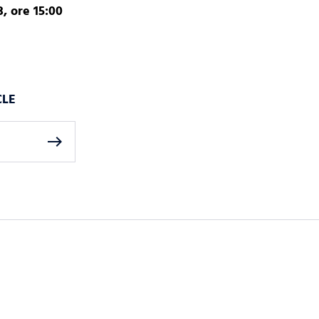
, ore 15:00
CLE
east