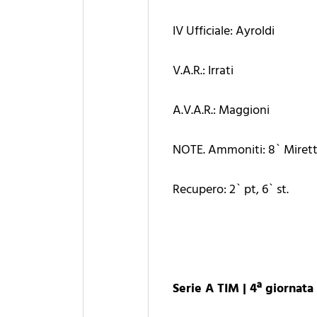
IV Ufficiale: Ayroldi
V.A.R.: Irrati
A.V.A.R.: Maggioni
NOTE. Ammoniti: 8` Miretti (
Recupero: 2` pt, 6` st.
Serie A TIM | 4ª giornata