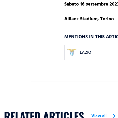
Sabato 16 settembre 2023
Allianz Stadium, Torino
MENTIONS IN THIS ARTI
LAZIO
RELATED ARTICLES
View all
east