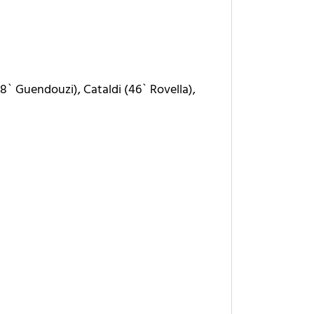
78` Guendouzi), Cataldi (46` Rovella),