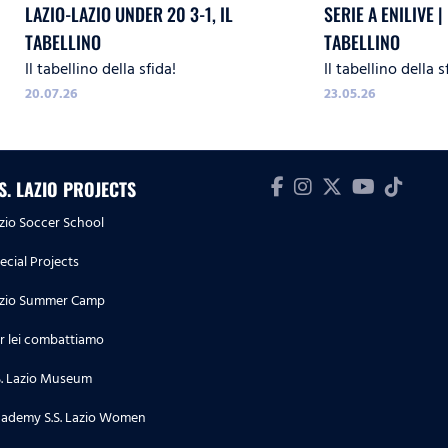
LAZIO-LAZIO UNDER 20 3-1, IL
SERIE A ENILIVE | 
TABELLINO
TABELLINO
Il tabellino della sfida!
Il tabellino della s
20.07.26
23.05.26
.S. LAZIO PROJECTS
zio Soccer School
ecial Projects
zio Summer Camp
r lei combattiamo
S. Lazio Museum
ademy S.S. Lazio Women