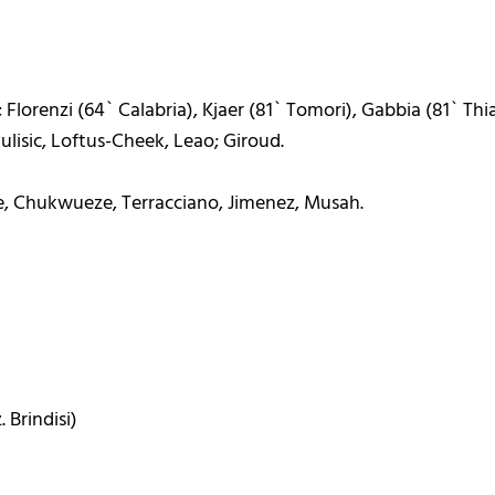
Florenzi (64` Calabria), Kjaer (81` Tomori), Gabbia (81` Th
ulisic, Loftus-Cheek, Leao; Giroud.
te, Chukwueze, Terracciano, Jimenez, Musah.
. Brindisi)