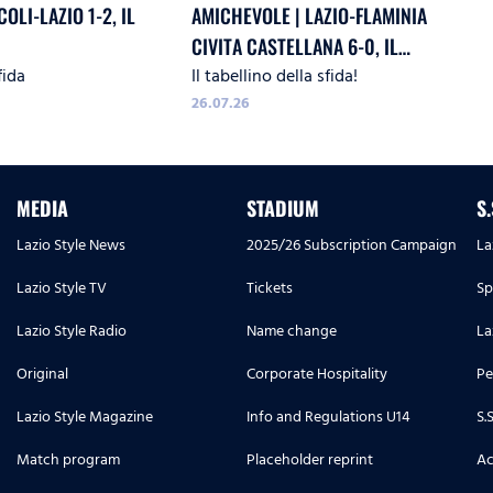
OLI-LAZIO 1-2, IL
AMICHEVOLE | LAZIO-FLAMINIA
CIVITA CASTELLANA 6-0, IL
fida
Il tabellino della sfida!
TABELLINO
26.07.26
MEDIA
STADIUM
S
Lazio Style News
2025/26 Subscription Campaign
La
Lazio Style TV
Tickets
Sp
Lazio Style Radio
Name change
La
Original
Corporate Hospitality
Pe
Lazio Style Magazine
Info and Regulations U14
S.
Match program
Placeholder reprint
Ac