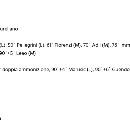
Aureliano
L), 50` Pellegrini (L), 61` Florenzi (M), 70` Adli (M), 76` Im
 90`+5` Leao (M)
 per doppia ammonizione, 90`+4` Marusic (L), 90`+6` Guendo
a