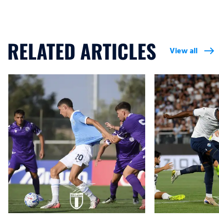
RELATED ARTICLES
View all
east