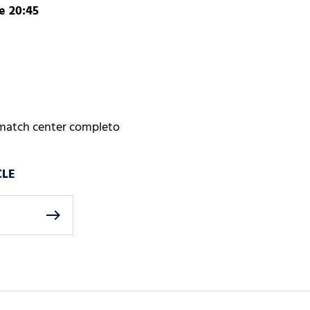
e 20:45
 match center completo
CLE
east