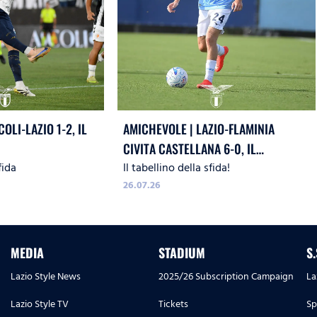
OLI-LAZIO 1-2, IL
AMICHEVOLE | LAZIO-FLAMINIA
CIVITA CASTELLANA 6-0, IL
fida
Il tabellino della sfida!
TABELLINO
26.07.26
MEDIA
STADIUM
S
Lazio Style News
2025/26 Subscription Campaign
La
Lazio Style TV
Tickets
Sp