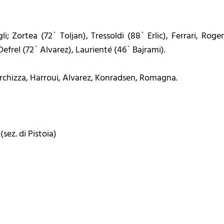
i; Zortea (72` Toljan), Tressoldi (88` Erlic), Ferrari, Roge
efrel (72` Alvarez), Laurienté (46` Bajrami).
rchizza, Harroui, Alvarez, Konradsen, Romagna.
(sez. di Pistoia)