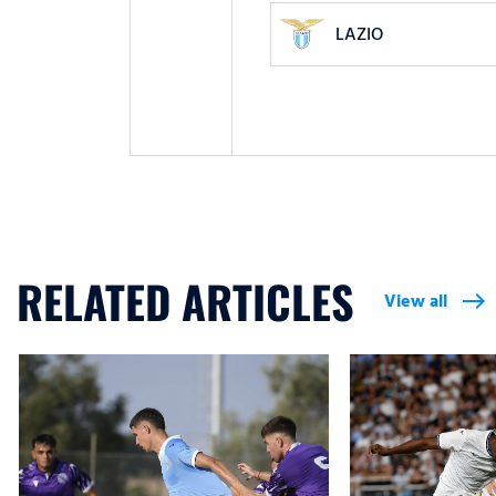
LAZIO
RELATED ARTICLES
View all
east