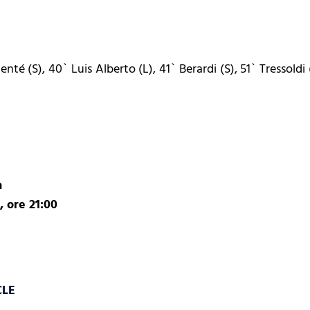
té (S), 40` Luis Alberto (L), 41` Berardi (S), 51` Tressoldi 
a
 ore 21:00
CLE