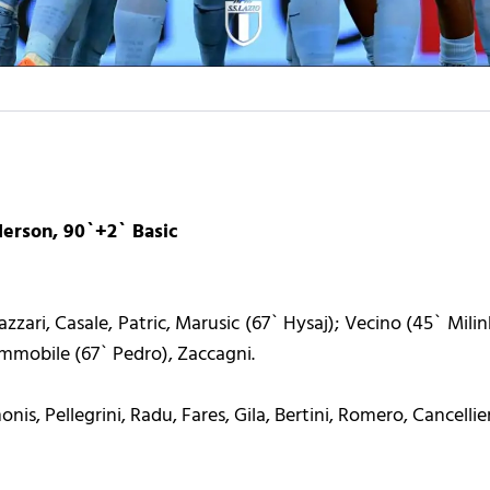
derson, 90`+2` Basic
zzari, Casale, Patric, Marusic (67` Hysaj); Vecino (45` Mili
Immobile (67` Pedro), Zaccagni.
s, Pellegrini, Radu, Fares, Gila, Bertini, Romero, Cancellier