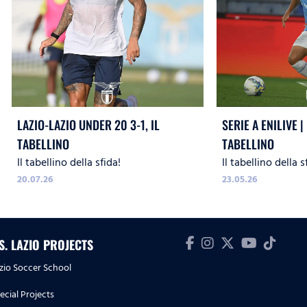
LAZIO-LAZIO UNDER 20 3-1, IL
SERIE A ENILIVE | 
TABELLINO
TABELLINO
Il tabellino della sfida!
Il tabellino della s
20.07.26
23.05.26
.S. LAZIO PROJECTS
zio Soccer School
ecial Projects