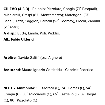
CHIEVO (4-3-3) -
Polonio; Pizzolato, Congia (71` Pasquali),
Micciarelli, Crespi (82` Montemezzo); Marengoni (57`
Begal), Ketis, Saggion; Bercelli (57` Toomey), Picchi, Zannini
(71` Merli).
A disp.:
Butte, Landa, Poli, Peddio.
All.: Fabio Ulderici
Arbitro
: Davide Galiffi (sez. Alghero)
Assistenti
: Mauro Ignazio Cordeddu - Gabriele Federico
NOTE - Ammonite:
16` Moraca (L), 24` Gomes (L), 54`
Congia (C), 60` Micciarelli (C), 65` Castiello (L), 69` Begal
(C), 80` Pizzolato (C)