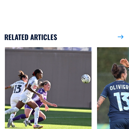
RELATED ARTICLES
east