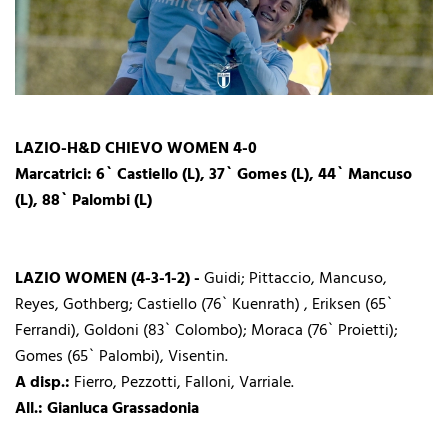
LAZIO-H&D CHIEVO WOMEN 4-0
Marcatrici: 6` Castiello (L), 37` Gomes (L), 44` Mancuso
(L), 88` Palombi (L)
LAZIO WOMEN (4-3-1-2) -
Guidi; Pittaccio, Mancuso,
Reyes, Gothberg; Castiello (76` Kuenrath) , Eriksen (65`
Ferrandi), Goldoni (83` Colombo); Moraca (76` Proietti);
Gomes (65` Palombi), Visentin.
A disp.:
Fierro, Pezzotti, Falloni, Varriale.
All.: Gianluca Grassadonia