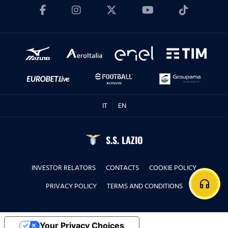
IT
EN
S.S. LAZIO
INVESTOR RELATORS
CONTACTS
COOKIE POLICY
headphones
PRIVACY POLICY
TERMS AND CONDITIONS
Your Privacy Choices