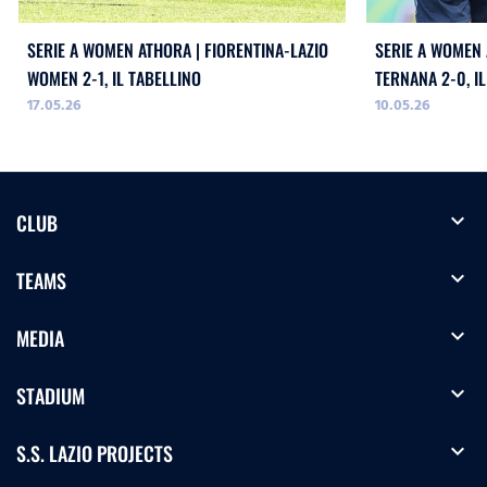
SERIE A WOMEN ATHORA | FIORENTINA-LAZIO
SERIE A WOMEN 
WOMEN 2-1, IL TABELLINO
TERNANA 2-0, I
17.05.26
10.05.26
expand_more
CLUB
expand_more
TEAMS
expand_more
MEDIA
expand_more
STADIUM
expand_more
S.S. LAZIO PROJECTS