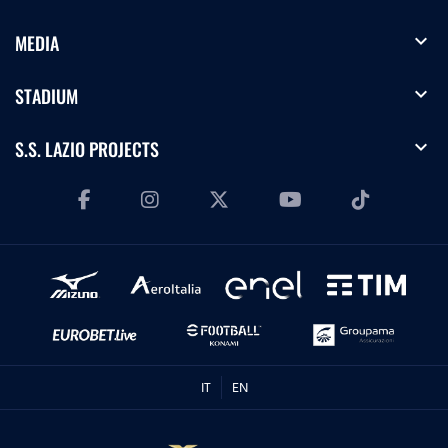
expand_more
MEDIA
expand_more
STADIUM
expand_more
S.S. LAZIO PROJECTS
IT
EN