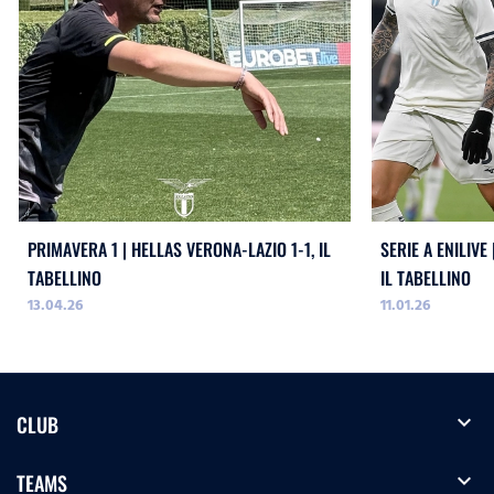
PRIMAVERA 1 | HELLAS VERONA-LAZIO 1-1, IL
SERIE A ENILIVE
TABELLINO
IL TABELLINO
13.04.26
11.01.26
expand_more
CLUB
expand_more
TEAMS