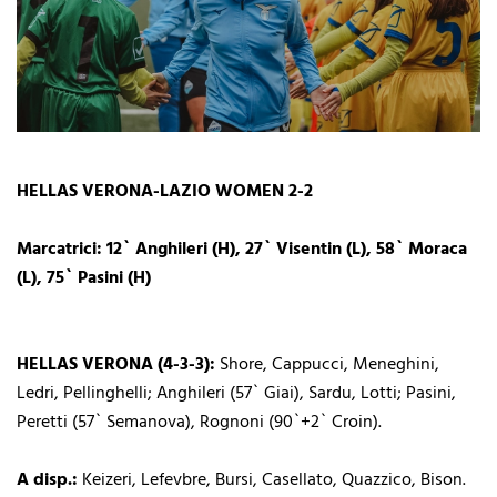
HELLAS VERONA-LAZIO WOMEN 2-2
Marcatrici: 12` Anghileri (H), 27` Visentin (L), 58` Moraca
(L), 75` Pasini (H)
HELLAS VERONA (4-3-3):
Shore, Cappucci, Meneghini,
Ledri, Pellinghelli; Anghileri (57` Giai), Sardu, Lotti; Pasini,
Peretti (57` Semanova), Rognoni (90`+2` Croin).
A disp.:
Keizeri, Lefevbre, Bursi, Casellato, Quazzico, Bison.