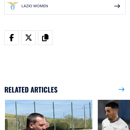
east
LAZIO WOMEN
RELATED ARTICLES
east