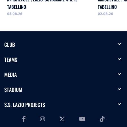
TABELLINO
TABELLINO
05.08.26
02.08.26
expand_more
CLUB
expand_more
TEAMS
expand_more
MEDIA
expand_more
STADIUM
expand_more
S.S. LAZIO PROJECTS