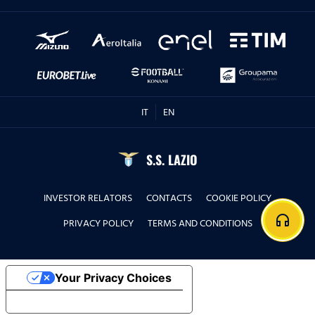
IT
EN
S.S. LAZIO
INVESTOR RELATORS
CONTACTS
COOKIE POLICY
headphones
PRIVACY POLICY
TERMS AND CONDITIONS
Your Privacy Choices
Notice at collection