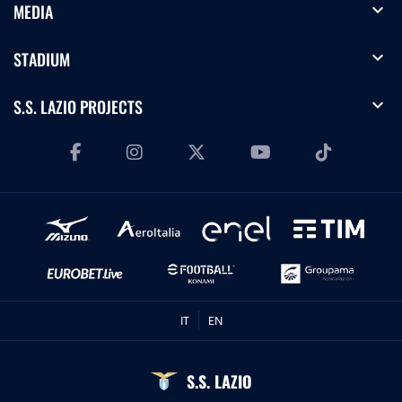
expand_more
MEDIA
expand_more
STADIUM
expand_more
S.S. LAZIO PROJECTS
IT
EN
S.S. LAZIO