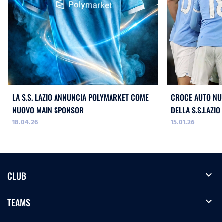
LA S.S. LAZIO ANNUNCIA POLYMARKET COME
CROCE AUTO NU
NUOVO MAIN SPONSOR
DELLA S.S.LAZIO
18.04.26
15.01.26
expand_more
CLUB
expand_more
TEAMS