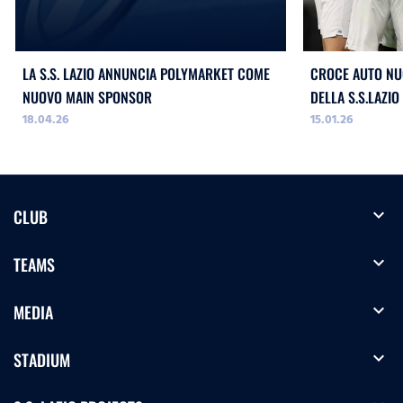
LA S.S. LAZIO ANNUNCIA POLYMARKET COME
CROCE AUTO NU
NUOVO MAIN SPONSOR
DELLA S.S.LAZIO
18.04.26
15.01.26
expand_more
CLUB
expand_more
TEAMS
expand_more
MEDIA
expand_more
STADIUM