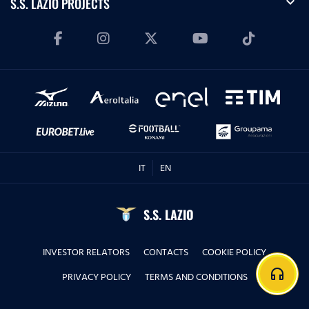
expand_more
S.S. LAZIO PROJECTS
IT
EN
S.S. LAZIO
INVESTOR RELATORS
CONTACTS
COOKIE POLICY
headphones
PRIVACY POLICY
TERMS AND CONDITIONS