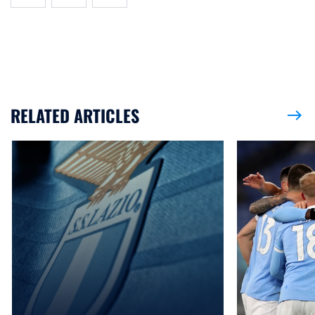
RELATED ARTICLES
east