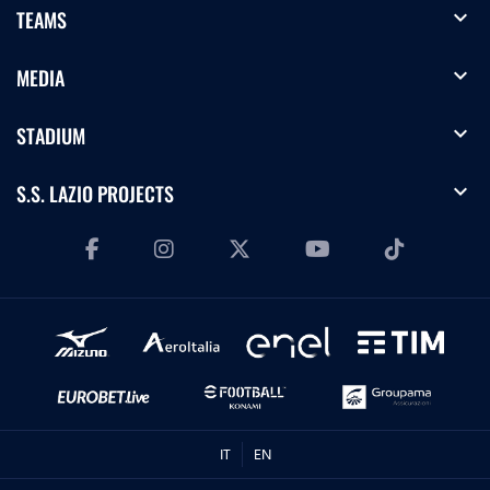
expand_more
TEAMS
expand_more
MEDIA
expand_more
STADIUM
expand_more
S.S. LAZIO PROJECTS
IT
EN