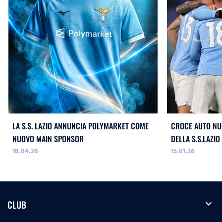
LA S.S. LAZIO ANNUNCIA POLYMARKET COME
CROCE AUTO NU
NUOVO MAIN SPONSOR
DELLA S.S.LAZIO
18.04.26
15.01.26
expand_more
CLUB