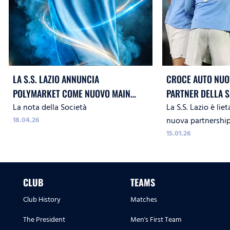
LA S.S. LAZIO ANNUNCIA
CROCE AUTO NUOV
POLYMARKET COME NUOVO MAIN
PARTNER DELLA S
La nota della Società
La S.S. Lazio è li
SPONSOR
18.04.26
nuova partnershi
Group per la stag
15.01.26
Official Partner de
CLUB
TEAMS
Club History
Matches
The President
Men's First Team