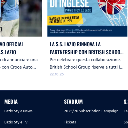
O OFFICIAL
LA S.S. LAZIO RINNOVA LA
.S.LAZIO
PARTNERSHIP CON BRITISH SCHOOL
eta di annunciare una
Per celebrare questa collaborazione,
GROUP
p con Croce Auto
British School Group riserva a tutti i
ione 2025/26, sarà
tifosi biancocelesti una promozione
22.10.25
l Club.
esclusiva con uno sconto del 20% sui
nuovi corsi di inglese, in presenza o
online!
MEDIA
STADIUM
S
Lazio Style News
2025/26 Subscription Campaign
La
Lazio Style TV
Tickets
Sp