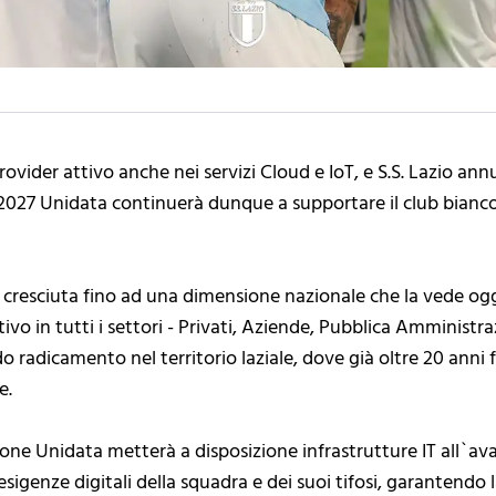
rovider attivo anche nei servizi Cloud e IoT, e S.S. Lazio ann
l 2027 Unidata continuerà dunque a supportare il club bianc
cresciuta fino ad una dimensione nazionale che la vede oggi 
attivo in tutti i settori - Privati, Aziende, Pubblica Amminis
do radicamento nel territorio laziale, dove già oltre 20 anni 
e.
ione Unidata metterà a disposizione infrastrutture IT all`av
sigenze digitali della squadra e dei suoi tifosi, garantendo 