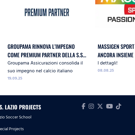
GROUPAMA RINNOVA L’IMPEGNO
MASSIGEN SPORT E
COME PREMIUM PARTNER DELLA S.S.
ANCORA INSIEME
Groupama Assicurazioni consolida il
I dettagli!
LAZIO
suo impegno nel calcio italiano
08.08.25
19.09.25
.S. LAZIO PROJECTS
zio Soccer School
ecial Projects