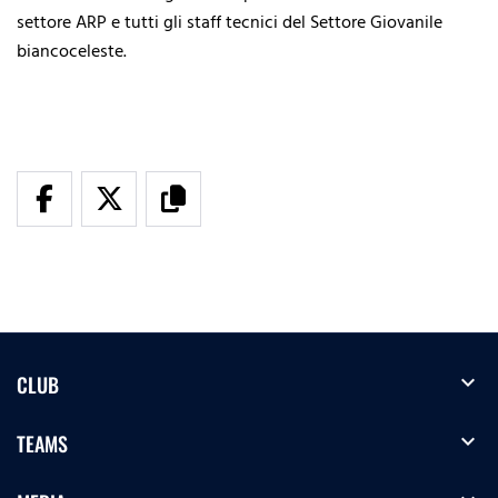
settore ARP e tutti gli staff tecnici del Settore Giovanile
biancoceleste.
expand_more
CLUB
expand_more
TEAMS