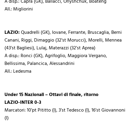
A disp.: Capra (GK), Ballacci, Onyshchuk, Boateng
All.: Migliorini
LAZIO:
Quadrelli (GK), Iovane, Ferrante, Bruscaglia, Berni
Canani, Riggi, Dimaggio (32’st Morucci), Morelli, Mennea
(43’st Bagliesi), Lulaj, Materazzi (32’st Aprea)
A disp.: Ronci (GK), Agrifoglio, Maggiora Vergano,
Bellissima, Palancica, Alessandrini
All.: Ledesma
Under 15 Nazionali – Ottavi di finale, ritorno
LAZIO-INTER 0-3
Marcatori: 10’pt Pititto (I), 3’st Tedesco (I), 16’st Giovannoni
(I)