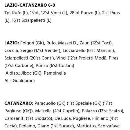
LAZIO-CATANZARO 6-0
1’pt Rufo (L), 13’pt, 12’st Vinci (L), 28’pt Punzo (L), 2’st Piras
(L), 16’st Sciarpelletti (L)
LAZIO:
Folgori (GK), Rufo, Mazzei D., Zauri (12’st Toci),
Coccia, Sergio (17’st Vender), Licciardello (6’st Mancini),
Sciarpelletti (20’st Conti), Vinci (12’st Proietti Modi), Piras
(17’st Carbone), Punzo (6’st Cottini)
A disp.: Jiboc (GK), Pampinella
All.: Gualdaroni
CATANZARO:
Paracuollo (GK) (1’st Speziale (GK) (17’st
Pagliuso (GK)), Matrella (4’st Cupello), Palazzo (12’st Scalzo),
Carosaniti (1’st Diodato), De Luca, Pugliese, Fimiano (4’st
Cacia), Ferlaino, Diano (1’st Surace), Martiotto, Scorzafave