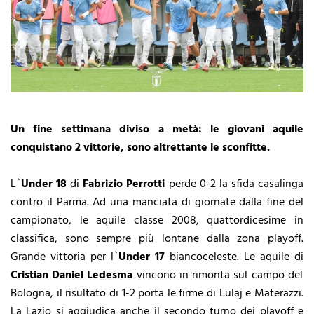
Un fine settimana diviso a metà: le giovani aquile
conquistano 2 vittorie, sono altrettante le sconfitte.
L`
Under 18
di
Fabrizio Perrotti
perde 0-2 la sfida casalinga
contro il Parma. Ad una manciata di giornate dalla fine del
campionato, le aquile classe 2008, quattordicesime in
classifica, sono sempre più lontane dalla zona playoff.
Grande vittoria per l`
Under 17
biancoceleste. Le aquile di
Cristian Daniel Ledesma
vincono in rimonta sul campo del
Bologna, il risultato di 1-2 porta le firme di Lulaj e Materazzi.
La Lazio si aggiudica anche il secondo turno dei playoff e