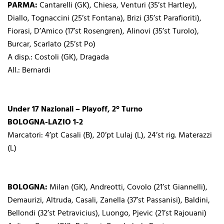
PARMA:
Cantarelli (GK), Chiesa, Venturi (35’st Hartley),
Diallo, Tognaccini (25’st Fontana), Brizi (35’st Parafioriti),
Fiorasi, D’Amico (17’st Rosengren), Alinovi (35’st Turolo),
Burcar, Scarlato (25’st Po)
A disp.: Costoli (GK), Dragada
All.: Bernardi
Under 17 Nazionali – Playoff, 2° Turno
BOLOGNA-LAZIO 1-2
Marcatori: 4’pt Casali (B), 20’pt Lulaj (L), 24’st rig. Materazzi
(L)
BOLOGNA:
Milan (GK), Andreotti, Covolo (21’st Giannelli),
Demaurizi, Altruda, Casali, Zanella (37’st Passanisi), Baldini,
Bellondi (32’st Petravicius), Luongo, Pjevic (21’st Rajouani)