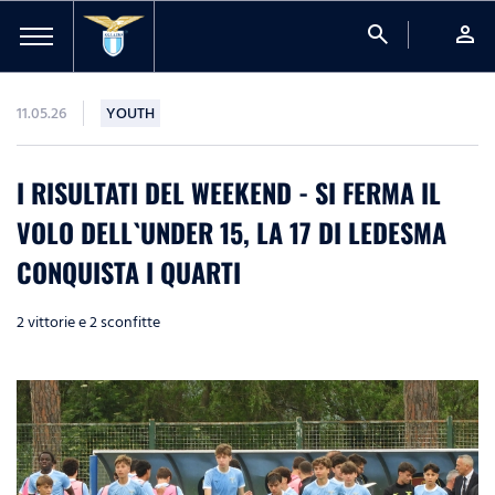
search
person
11.05.26
YOUTH
I RISULTATI DEL WEEKEND - SI FERMA IL
VOLO DELL`UNDER 15, LA 17 DI LEDESMA
CONQUISTA I QUARTI
2 vittorie e 2 sconfitte