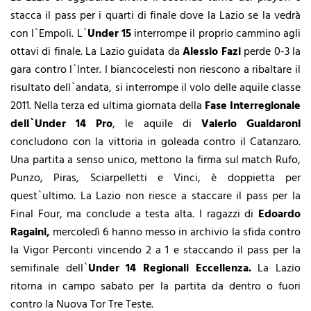
stacca il pass per i quarti di finale dove la Lazio se la vedrà
con l`Empoli. L`
Under 15
interrompe il proprio cammino agli
ottavi di finale. La Lazio guidata da
Alessio Fazi
perde 0-3 la
gara contro l`Inter. I biancocelesti non riescono a ribaltare il
risultato dell`andata, si interrompe il volo delle aquile classe
2011. Nella terza ed ultima giornata della
Fase Interregionale
dell`Under 14 Pro
, le aquile di
Valerio Gualdaroni
concludono con la vittoria in goleada contro il Catanzaro.
Una partita a senso unico, mettono la firma sul match Rufo,
Punzo, Piras, Sciarpelletti e Vinci, è doppietta per
quest`ultimo. La Lazio non riesce a staccare il pass per la
Final Four, ma conclude a testa alta. I ragazzi di
Edoardo
Ragaini,
mercoledì 6 hanno messo in archivio la sfida contro
la Vigor Perconti vincendo 2 a 1 e staccando il pass per la
semifinale dell`
Under 14 Regionali Eccellenza.
La Lazio
ritorna in campo sabato per la partita da dentro o fuori
contro la Nuova Tor Tre Teste.