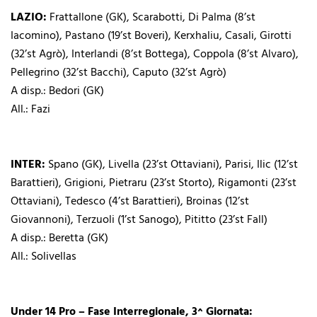
LAZIO:
Frattallone (GK), Scarabotti, Di Palma (8’st
Iacomino), Pastano (19’st Boveri), Kerxhaliu, Casali, Girotti
(32’st Agrò), Interlandi (8’st Bottega), Coppola (8’st Alvaro),
Pellegrino (32’st Bacchi), Caputo (32’st Agrò)
A disp.: Bedori (GK)
All.: Fazi
INTER:
Spano (GK), Livella (23’st Ottaviani), Parisi, Ilic (12’st
Barattieri), Grigioni, Pietraru (23’st Storto), Rigamonti (23’st
Ottaviani), Tedesco (4’st Barattieri), Broinas (12’st
Giovannoni), Terzuoli (1’st Sanogo), Pititto (23’st Fall)
A disp.: Beretta (GK)
All.: Solivellas
Under 14 Pro – Fase Interregionale, 3^ Giornata: